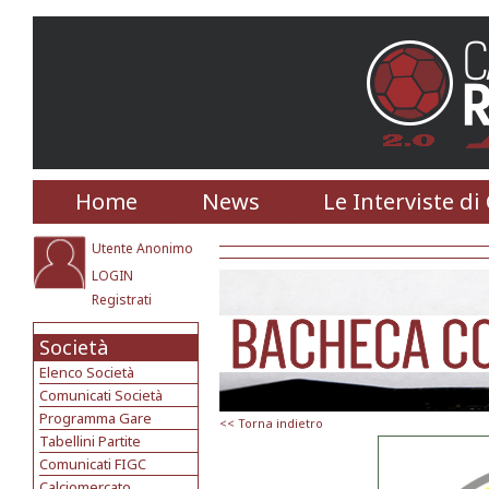
Home
News
Le Interviste di
Utente Anonimo
LOGIN
Registrati
Società
Elenco Società
Comunicati Società
Programma Gare
<< Torna indietro
Tabellini Partite
Comunicati FIGC
Calciomercato