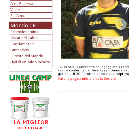
Area Riservata
Visite
Siti Amici
Mondo CR
Schedilettantina
Oscar del Calcio
Speciale Stadi
Fantacalcio
Il Resto del Mondo
Figli di un calcio minore
17/06/2026 - L'Ubersetto ha ingaggiato il cen
Inoltre conferma per l'evergreen Daniele Set
gialloblu. Il DG Paroli ha ancora due colpi i
Vai alla pagina ufficiale della Società