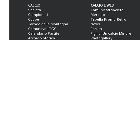
CALCIO
CALCIO E WEB
Società
Comunicati società
Campionati
Mercato
Coppe
Tabella Promo-Retro
Torneo della Montagna
News
Comunicati FIGC
Forum
Calendario Partite
Figli di Un calcio Minore
Archivio Storico
Photogallery