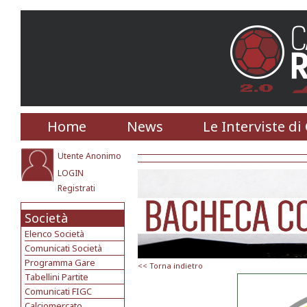
Home
News
Le Interviste di
Utente Anonimo
LOGIN
Registrati
Società
Elenco Società
Comunicati Società
Programma Gare
<< Torna indietro
Tabellini Partite
Comunicati FIGC
Calciomercato