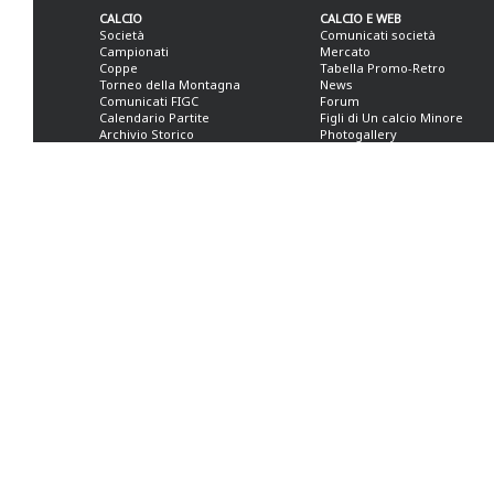
CALCIO
CALCIO E WEB
Società
Comunicati società
Campionati
Mercato
Coppe
Tabella Promo-Retro
Torneo della Montagna
News
Comunicati FIGC
Forum
Calendario Partite
Figli di Un calcio Minore
Archivio Storico
Photogallery