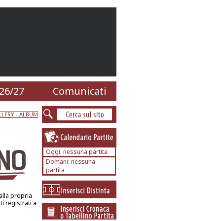
26/27
Comunicati
LERY - ALBUM
Oggi: nessuna partita
Domani: nessuna
partita
alla propria
 registrati a