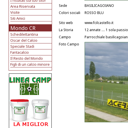
I risultati sul tuo sito!
Sede
BASILICAGOIANO
Area Riservata
Visite
Colori sociali
ROSSO BLU
Siti Amici
Sito web
www.fcilcastello.it
Mondo CR
La Storia
12 annate .... 1 sola passion
Schedilettantina
Campo
Parrocchiale basilicagoia
Oscar del Calcio
Foto Campo
Speciale Stadi
Fantacalcio
Il Resto del Mondo
Figli di un calcio minore