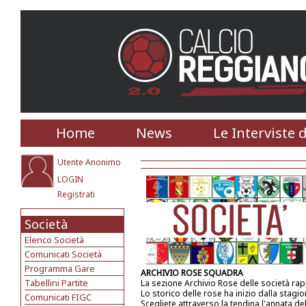
Home
News
Le Interviste 
Utente Anonimo
LOGIN
Registrati
Società
Elenco Società
Comunicati Società
Programma Gare
ARCHIVIO ROSE SQUADRA
Tabellini Partite
La sezione Archivio Rose delle società ra
Lo storico delle rose ha inizio dalla stagi
Comunicati FIGC
Scegliete attraverso la tendina l'annata de