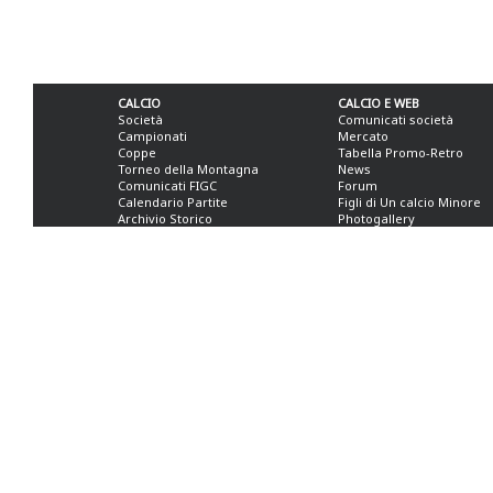
CALCIO
CALCIO E WEB
Società
Comunicati società
Campionati
Mercato
Coppe
Tabella Promo-Retro
Torneo della Montagna
News
Comunicati FIGC
Forum
Calendario Partite
Figli di Un calcio Minore
Archivio Storico
Photogallery