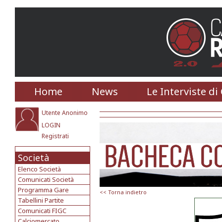
Home
News
Le Interviste di
Utente Anonimo
LOGIN
Registrati
Società
Elenco Società
Comunicati Società
Programma Gare
<< Torna indietro
Tabellini Partite
Comunicati FIGC
Calciomercato