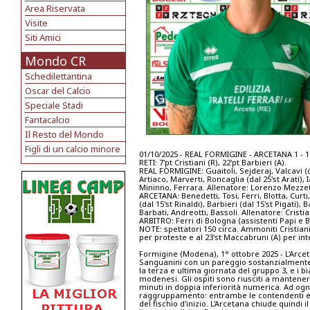
Area Riservata
Visite
Siti Amici
Mondo CR
Schedilettantina
Oscar del Calcio
Speciale Stadi
Fantacalcio
Il Resto del Mondo
Figli di un calcio minore
01/10/2025 - REAL FORMIGINE - ARCETANA 1 - 1
RETI: 7'pt Cristiani (R), 22'pt Barbieri (A).
REAL FORMIGINE: Guaitoli, Sejderaj, Valcavi (dal 
Artiaco, Marverti, Roncaglia (dal 25'st Arati), I
Mininno, Ferrara. Allenatore: Lorenzo Mezzet
ARCETANA: Benedetti, Tosi, Ferri, Blotta, Curti
(dal 15'st Rinaldi), Barbieri (dal 15'st Pigati),
Barbati, Andreotti, Bassoli. Allenatore: Cristi
ARBITRO: Ferri di Bologna (assistenti Papi e 
NOTE: spettatori 150 circa. Ammoniti Cristiani e 
per proteste e al 23'st Maccabruni (A) per i
Formigine (Modena), 1° ottobre 2025 - L'Arcet
Sanguanini con un pareggio sostanzialmente in
la terza e ultima giornata del gruppo 3, e i 
modenesi. Gli ospiti sono riusciti a mantenere 
minuti in doppia inferiorità numerica. Ad ogni
raggruppamento: entrambe le contendenti era
del fischio d'inizio. L'Arcetana chiude quind