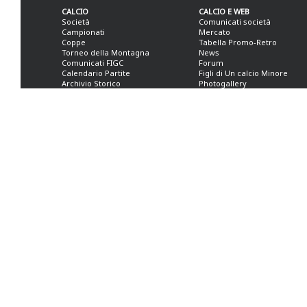
CALCIO
CALCIO E WEB
Società
Comunicati società
Campionati
Mercato
Coppe
Tabella Promo-Retro
Torneo della Montagna
News
Comunicati FIGC
Forum
Calendario Partite
Figli di Un calcio Minore
Archivio Storico
Photogallery