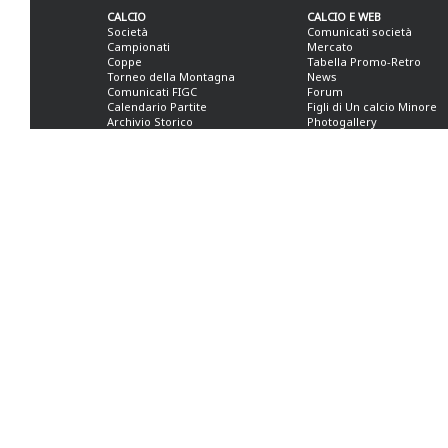
CALCIO
CALCIO E WEB
Società
Comunicati società
Campionati
Mercato
Coppe
Tabella Promo-Retro
Torneo della Montagna
News
Comunicati FIGC
Forum
Calendario Partite
Figli di Un calcio Minore
Archivio Storico
Photogallery