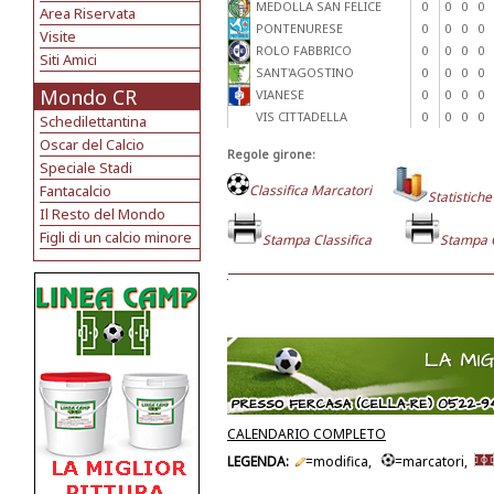
MEDOLLA SAN FELICE
0
0
0
0
Area Riservata
PONTENURESE
0
0
0
0
Visite
ROLO FABBRICO
0
0
0
0
Siti Amici
SANT'AGOSTINO
0
0
0
0
Mondo CR
VIANESE
0
0
0
0
VIS CITTADELLA
0
0
0
0
Schedilettantina
Oscar del Calcio
Regole girone:
Speciale Stadi
Fantacalcio
Classifica Marcatori
Statistiche
Il Resto del Mondo
Figli di un calcio minore
Stampa Classifica
Stampa 
CALENDARIO COMPLETO
LEGENDA:
=modifica,
=marcatori,