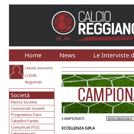
Home
News
Le Interviste 
Utente Anonimo
LOGIN
Registrati
Società
Elenco Società
Comunicati Società
Programma Gare
CAMPIONATI
Tabellini Partite
Comunicati FIGC
ECCELLENZA GIR.A
Calciomercato