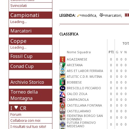
Svincolati
Campionati
LEGENDA:
=modifica,
=marcatori,
Loading...
Marcatori
CLASSIFICA
Coppe
TOT
Loading...
Nome Squadra
PTI
G
V
N
Fossil Cup
AGAZZANESE
0
0
0
0
ARCETANA
0
0
0
0
Conad Cup
ARS ET LABOR FERRARA
0
0
0
0
ATLETIC C.D.R. MUTINA
0
0
0
0
Archivio Storico
BOBBIESE
0
0
0
0
BRESCELLO PICCARDO
0
0
0
0
Torneo della
CALCIO ZOLA
0
0
0
0
Montagna
CAMPAGNOLA
0
0
0
0
CASTELLANA FONTANA
0
0
0
0
I
CR
CASTELLARANO
0
0
0
0
Forum
FIDENTINA BORGO SAN
0
0
0
0
DONNINO
Collabora con noi
FUTURA FORNOVO
0
0
0
0
I risultati sul tuo sito!
MEDESANO