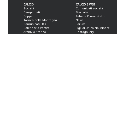
CALCIO
CALCIO E WEB
Società
Comunicati società
Campionati
Mercato
Coppe
Tabella Promo-Retro
Torneo della Montagna
News
Comunicati FIGC
Forum
Calendario Partite
Figli di Un calcio Minore
Archivio Storico
Photogallery