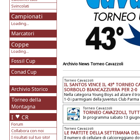
Svincolati
Campionati
Loading...
Marcatori
Coppe
Loading...
Fossil Cup
Archivio News
Torneo Cavazzoli
Conad Cup
Torneo Cavazzoli
IL SANTOS VINCE IL 43° TORNEO 
Archivio Storico
SORBOLO BIANCAZZURRA PER 2-0
Nella categoria Young Boys ad alzare il tr
Torneo della
1-0 i parmigiani della Juventus Club Parma
Montagna
Torneo Cavazzoli
TORNEO CAVAZZOLI, TUTT
I
CR
In programma sabato 13 giugno 
Forum
Torneo Cavazzoli
Collabora con noi
LE PARTITE DELLA SETTIMANA DE
I risultati sul tuo sito!
Il numero di cellulare di calcioreggiano do