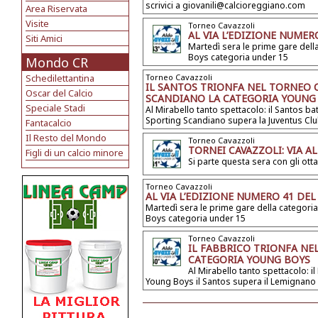
scrivici a giovanili@calcioreggiano.com
Area Riservata
Visite
Torneo Cavazzoli
AL VIA L’EDIZIONE NUME
Siti Amici
Martedì sera le prime gare dell
Boys categoria under 15
Mondo CR
Schedilettantina
Torneo Cavazzoli
IL SANTOS TRIONFA NEL TORNEO 
Oscar del Calcio
SCANDIANO LA CATEGORIA YOUNG
Speciale Stadi
Al Mirabello tanto spettacolo: il Santos ba
Sporting Scandiano supera la Juventus Cl
Fantacalcio
Il Resto del Mondo
Torneo Cavazzoli
TORNEI CAVAZZOLI: VIA AL
Figli di un calcio minore
Si parte questa sera con gli ot
Torneo Cavazzoli
AL VIA L’EDIZIONE NUMERO 41 DE
Martedì sera le prime gare della categoria
Boys categoria under 15
Torneo Cavazzoli
IL FABBRICO TRIONFA NE
CATEGORIA YOUNG BOYS
Al Mirabello tanto spettacolo: il
Young Boys il Santos supera il Lemignano