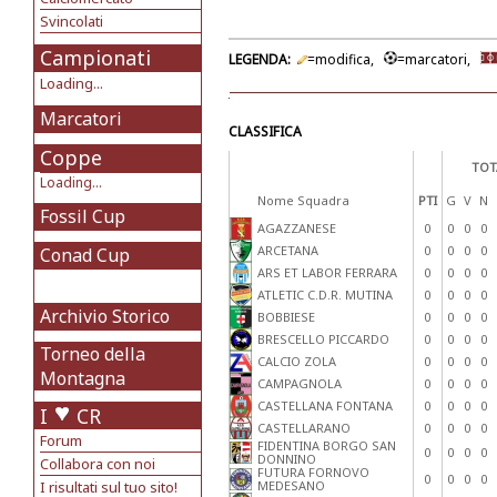
Svincolati
Campionati
LEGENDA:
=modifica,
=marcatori,
Loading...
Marcatori
CLASSIFICA
Coppe
TOT
Loading...
Nome Squadra
PTI
G
V
N
Fossil Cup
AGAZZANESE
0
0
0
0
ARCETANA
0
0
0
0
Conad Cup
ARS ET LABOR FERRARA
0
0
0
0
ATLETIC C.D.R. MUTINA
0
0
0
0
Archivio Storico
BOBBIESE
0
0
0
0
BRESCELLO PICCARDO
0
0
0
0
Torneo della
CALCIO ZOLA
0
0
0
0
Montagna
CAMPAGNOLA
0
0
0
0
CASTELLANA FONTANA
0
0
0
0
I
CR
CASTELLARANO
0
0
0
0
Forum
FIDENTINA BORGO SAN
0
0
0
0
DONNINO
Collabora con noi
FUTURA FORNOVO
0
0
0
0
I risultati sul tuo sito!
MEDESANO