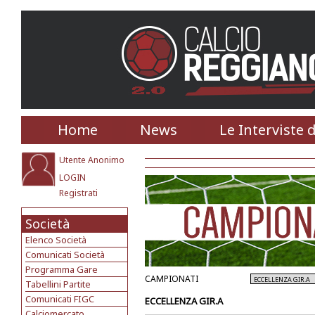
Home
News
Le Interviste 
Utente Anonimo
LOGIN
Registrati
Società
Elenco Società
Comunicati Società
Programma Gare
CAMPIONATI
Tabellini Partite
Comunicati FIGC
ECCELLENZA GIR.A
Calciomercato