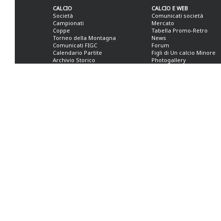
CALCIO
CALCIO E WEB
Società
Comunicati società
Campionati
Mercato
Coppe
Tabella Promo-Retro
Torneo della Montagna
News
Comunicati FIGC
Forum
Calendario Partite
Figli di Un calcio Minore
Archivio Storico
Photogallery