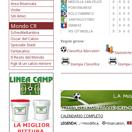
MEDOLLA SAN FELICE
0
0
0
0
Area Riservata
PONTENURESE
0
0
0
0
Visite
ROLO FABBRICO
0
0
0
0
Siti Amici
SANT'AGOSTINO
0
0
0
0
Mondo CR
VIANESE
0
0
0
0
VIS CITTADELLA
0
0
0
0
Schedilettantina
Oscar del Calcio
Regole girone:
Speciale Stadi
Fantacalcio
Classifica Marcatori
Statistiche
Il Resto del Mondo
Figli di un calcio minore
Stampa Classifica
Stampa 
CALENDARIO COMPLETO
LEGENDA:
=modifica,
=marcatori,