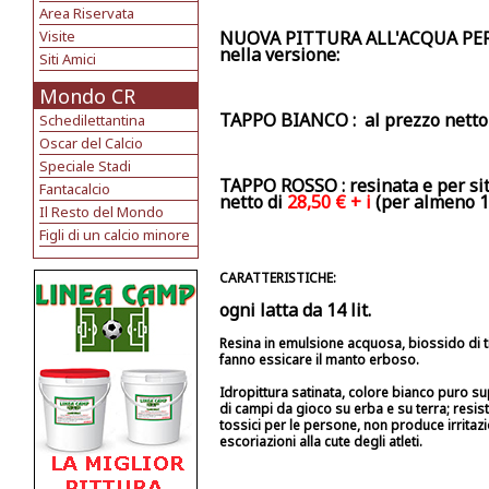
Area Riservata
Visite
NUOVA PITTURA ALL'ACQUA PER
nella versione:
Siti Amici
Mondo CR
TAPPO BIANCO :
al prezzo netto
Schedilettantina
Oscar del Calcio
Speciale Stadi
TAPPO ROSSO :
resinata e per s
Fantacalcio
netto di
28,50 € + i
(per almeno 10
Il Resto del Mondo
Figli di un calcio minore
CARATTERISTICHE:
ogni latta da
14 lit.
Resina in emulsione acquosa, biossido di ti
fanno essicare il manto erboso.
Idropittura satinata, colore bianco puro sup
di campi da gioco su erba e su terra; resis
tossici per le persone, non produce irritazi
escoriazioni alla cute degli atleti.