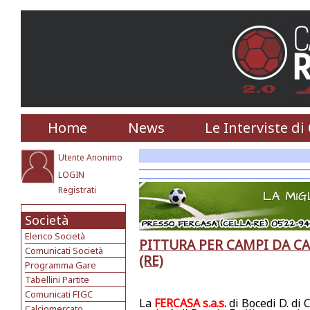
Home
News
Le Interviste di
Utente Anonimo
LOGIN
Registrati
Società
Elenco Società
PITTURA PER CAMPI DA CAL
Comunicati Società
(RE)
Programma Gare
Tabellini Partite
Comunicati FIGC
La
FERCASA s.a.s.
di Bocedi D. di 
Calciomercato