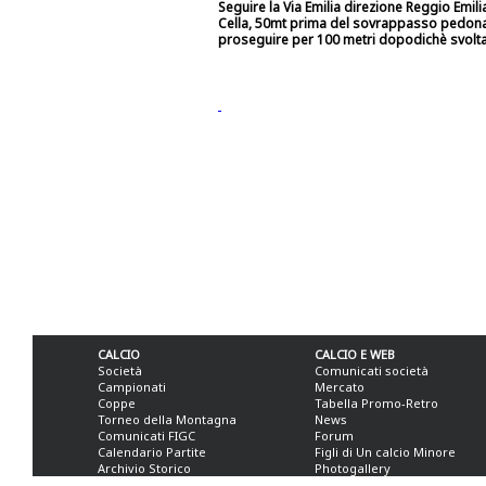
Seguire la Via Emilia direzione Reggio Emili
Cella, 50mt prima del sovrappasso pedonale 
proseguire per 100 metri dopodichè svoltar
CALCIO
CALCIO E WEB
Società
Comunicati società
Campionati
Mercato
Coppe
Tabella Promo-Retro
Torneo della Montagna
News
Comunicati FIGC
Forum
Calendario Partite
Figli di Un calcio Minore
Archivio Storico
Photogallery