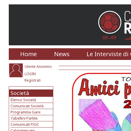
Home
News
Le Interviste di
Utente Anonimo
LOGIN
Registrati
Società
Elenco Società
Comunicati Società
Programma Gare
Tabellini Partite
Comunicati FIGC
Calciomercato