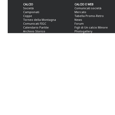
CALCIO
CALCIO E WEB
Società
Comunicati società
Campionati
Mercato
Coppe
Tabella Promo-Retro
Torneo della Montagna
News
Comunicati FIGC
Forum
Calendario Partite
Figli di Un calcio Minore
Archivio Storico
Photogallery