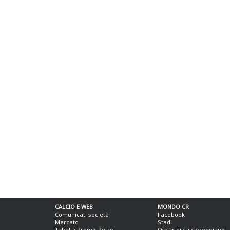
CALCIO E WEB
MONDO CR
Comunicati società
Facebook
Mercato
Stadi
Tabella Promo-Retro
Oscar di calcioreggiano