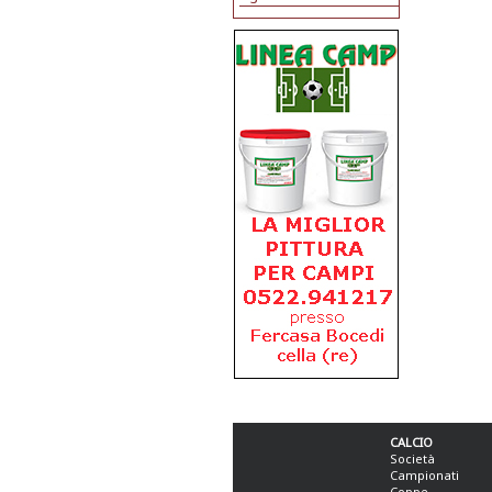
CALCIO
Società
Campionati
Coppe