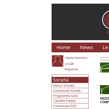
Home
News
Le
Utente Anonimo
LOGIN
Registrati
Società
Elenco Società
Comunicati Società
Programma Gare
SELEZ
Tabellini Partite
COMP
Comunicati FIGC