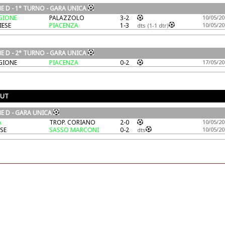
E D - 1° TURNO - GARA UNICA
GIONE
PALAZZOLO
3-2
10/05/20
IESE
PIACENZA
1-3
10/05/20
dts (1-1 dtr)
E D - 2° TURNO - GARA UNICA
GIONE
PIACENZA
0-2
17/05/20
OUT
E D - GARA UNICA
A
TROP. CORIANO
2-0
10/05/20
SE
SASSO MARCONI
0-2
10/05/20
dts