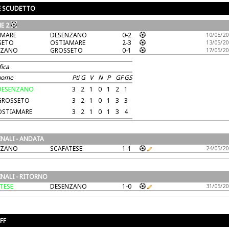
E SCUDETTO
E 2
AMARE
DESENZANO
0-2
10/05/20
SETO
OSTIAMARE
2-3
13/05/20
NZANO
GROSSETO
0-1
17/05/20
fica
nome
Pti
G
V
N
P
GF
GS
DESENZANO
3
2
1
0
1
2
1
GROSSETO
3
2
1
0
1
3
3
OSTIAMARE
3
2
1
0
1
3
4
INALI - ANDATA
NZANO
SCAFATESE
1-1
24/05/20
INALI - RITORNO
TESE
DESENZANO
1-0
31/05/20
FF