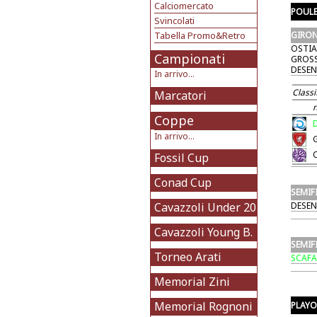
Calciomercato
POUL
Svincolati
Tabella Promo&Retro
GIRON
OSTI
Campionati
GROS
DESE
In arrivo...
Classi
Marcatori
Coppe
In arrivo...
Fossil Cup
Conad Cup
SEMIF
Cavazzoli Under 20
DESE
Cavazzoli Young B.
SEMIF
Torneo Arati
SCAFA
Memorial Zini
Memorial Rognoni
PLAYO