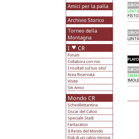
GIRON
Amici per la palla
LENTI
PISTO
Archivio Storico
Torneo della
GIRON
Montagna
LENTI
I
CR
Forum
PLAY
Collabora con noi
I risultati sul tuo sito!
GIRON
Area Riservata
CREM
IMOLE
Visite
Siti Amici
Mondo CR
Schedilettantina
Oscar del Calcio
Speciale Stadi
Fantacalcio
Il Resto del Mondo
Figli di un calcio minore