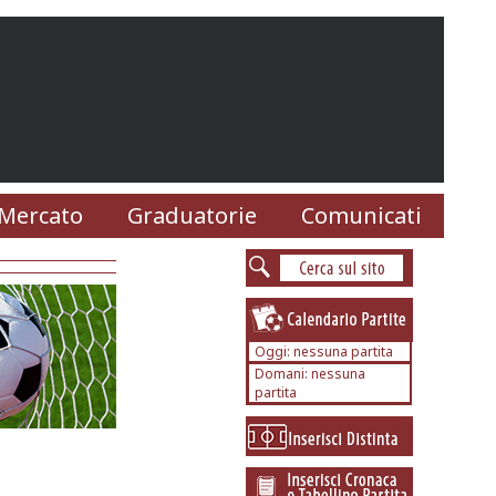
Mercato
Graduatorie
Comunicati
Oggi: nessuna partita
Domani: nessuna
partita