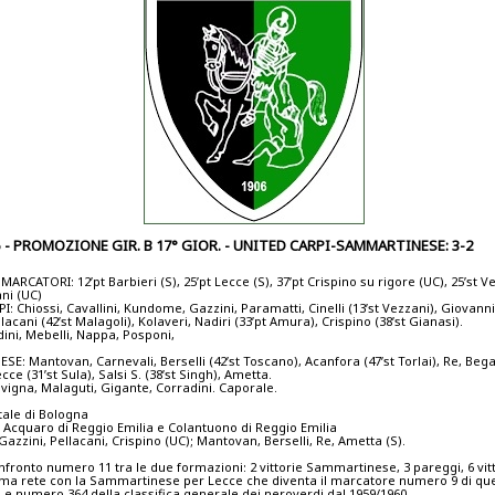
5 - PROMOZIONE GIR. B 17° GIOR. - UNITED CARPI-SAMMARTINESE: 3-2
 MARCATORI: 12’pt Barbieri (S), 25’pt Lecce (S), 37’pt Crispino su rigore (UC), 25’st V
ani (UC)
: Chiossi, Cavallini, Kundome, Gazzini, Paramatti, Cinelli (13’st Vezzani), Giovannin
llacani (42’st Malagoli), Kolaveri, Nadiri (33’pt Amura), Crispino (38’st Gianasi).
dini, Mebelli, Nappa, Posponi,
: Mantovan, Carnevali, Berselli (42’st Toscano), Acanfora (47’st Torlai), Re, Bega,
ecce (31’st Sula), Salsi S. (38’st Singh), Ametta.
avigna, Malaguti, Gigante, Corradini. Caporale.
tale di Bologna
 Acquaro di Reggio Emilia e Colantuono di Reggio Emilia
zzini, Pellacani, Crispino (UC); Mantovan, Berselli, Re, Ametta (S).
nfronto numero 11 tra le due formazioni: 2 vittorie Sammartinese, 3 pareggi, 6 vit
rima rete con la Sammartinese per Lecce che diventa il marcatore numero 9 di qu
e numero 364 della classifica generale dei neroverdi dal 1959/1960.