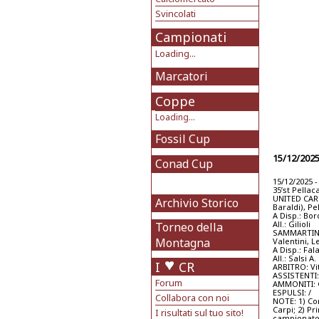
Svincolati
Campionati
Loading...
Marcatori
Coppe
Loading...
Fossil Cup
15/12/202
Conad Cup
15/12/2025 -
35’st Pellac
UNITED CARPI
Archivio Storico
Baraldi), Pe
A Disp.: Bor
All.: Gilioli
Torneo della
SAMMARTINESE
Montagna
Valentini, L
A Disp.: Fal
All.: Salsi A.
I
CR
ARBITRO: Vi
ASSISTENTI:
Forum
AMMONITI: Ga
ESPULSI: /
Collabora con noi
NOTE: 1) Co
Carpi; 2) P
I risultati sul tuo sito!
campionato 