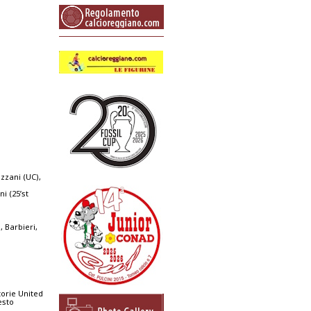
ezzani (UC),
i (25’st
 Barbieri,
torie United
esto