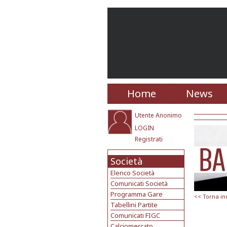
Home
News
Utente Anonimo
LOGIN
Registrati
Società
Elenco Società
Comunicati Società
Programma Gare
<< Torna in
Tabellini Partite
Comunicati FIGC
Calciomercato