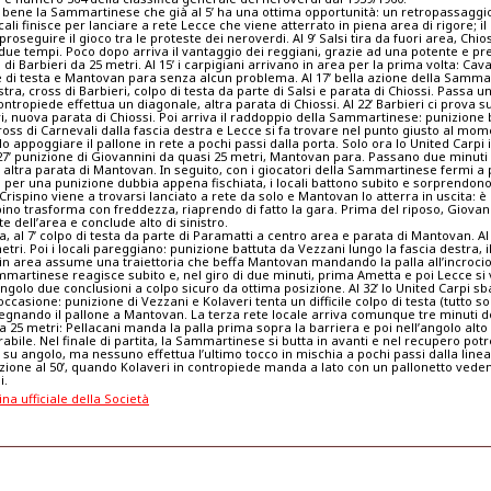
o bene la Sammartinese che già al 5’ ha una ottima opportunità: un retropassaggi
cali finisce per lanciare a rete Lecce che viene atterrato in piena area di rigore; il 
proseguire il gioco tra le proteste dei neroverdi. Al 9’ Salsi tira da fuori area, Chi
n due tempi. Poco dopo arriva il vantaggio dei reggiani, grazie ad una potente e pr
di Barbieri da 25 metri. Al 15’ i carpigiani arrivano in area per la prima volta: Cava
di testa e Mantovan para senza alcun problema. Al 17’ bella azione della Samma
stra, cross di Barbieri, colpo di testa da parte di Salsi e parata di Chiossi. Passa 
ntropiede effettua un diagonale, altra parata di Chiossi. Al 22’ Barbieri ci prova 
i, nuova parata di Chiossi. Poi arriva il raddoppio della Sammartinese: punizione 
ross di Carnevali dalla fascia destra e Lecce si fa trovare nel punto giusto al mom
 appoggiare il pallone in rete a pochi passi dalla porta. Solo ora lo United Carpi i
 27’ punizione di Giovannini da quasi 25 metri, Mantovan para. Passano due minuti 
, altra parata di Mantovan. In seguito, con i giocatori della Sammartinese fermi a
ro per una punizione dubbia appena fischiata, i locali battono subito e sorprendono
rispino viene a trovarsi lanciato a rete da solo e Mantovan lo atterra in uscita: è 
pino trasforma con freddezza, riaprendo di fatto la gara. Prima del riposo, Giovann
te dell’area e conclude alto di sinistro.
a, al 7’ colpo di testa da parte di Paramatti a centro area e parata di Mantovan. Al 1
etri. Poi i locali pareggiano: punizione battuta da Vezzani lungo la fascia destra, i
in area assume una traiettoria che beffa Mantovan mandando la palla all’incroci
mmartinese reagisce subito e, nel giro di due minuti, prima Ametta e poi Lecce si
ngolo due conclusioni a colpo sicuro da ottima posizione. Al 32’ lo United Carpi sb
casione: punizione di Vezzani e Kolaveri tenta un difficile colpo di testa (tutto so
egnando il pallone a Mantovan. La terza rete locale arriva comunque tre minuti d
 25 metri: Pellacani manda la palla prima sopra la barriera e poi nell’angolo alto 
bile. Nel finale di partita, la Sammartinese si butta in avanti e nel recupero pot
su angolo, ma nessuno effettua l’ultimo tocco in mischia a pochi passi dalla linea
ione al 50’, quando Kolaveri in contropiede manda a lato con un pallonetto veden
i.
ina ufficiale della Società