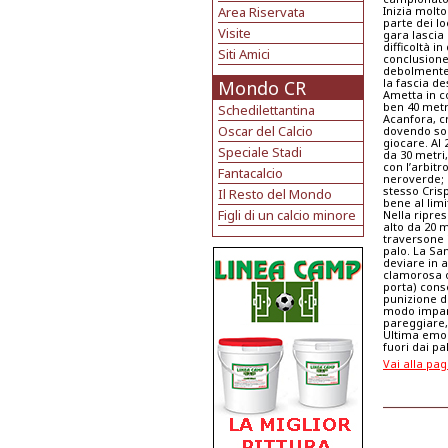
Area Riservata
Inizia molt
parte dei lo
Visite
gara lascia 
difficoltà i
Siti Amici
conclusione 
debolmente 
la fascia de
Mondo CR
Ametta in co
ben 40 metr
Schedilettantina
Acanfora, c
Oscar del Calcio
dovendo solo
giocare. Al
Speciale Stadi
da 30 metri
con l’arbit
Fantacalcio
neroverde; C
stesso Cris
Il Resto del Mondo
bene al limi
Figli di un calcio minore
Nella ripres
alto da 20 m
traversone 
palo. La Sa
deviare in a
clamorosa oc
porta) cons
punizione da
modo impara
pareggiare, 
Ultima emoz
fuori dai pal
Vai alla pag