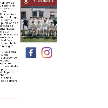
o errato da
direttore di
ossi para con
ecisa
llini colpisce
rtinese lungo
un minuto e
su punizione da
battuta da
ento giusto,
nizia a
e Kolaveri tira
 protestare
 la difesa
rigore che lo
ini si gira
5’ Salsi tira
l lungo
o sul secondo
 vedono
aglia una
lo davanti alla
opo, su
della porta, in
rebbe
 di porta.
do il portiere