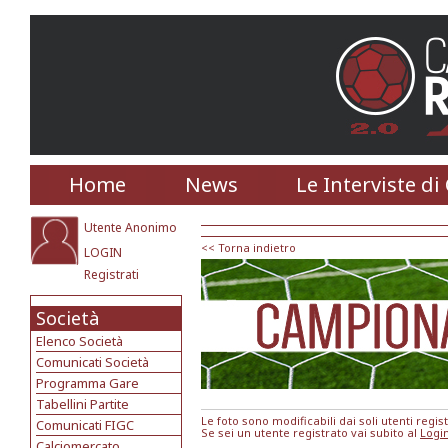
Home
News
Le Interviste di
Utente Anonimo
<< Torna indietro
LOGIN
Registrati
Società
Elenco Società
Comunicati Società
Programma Gare
Tabellini Partite
Le foto sono modificabili dai soli utenti registr
Comunicati FIGC
Se sei un utente registrato vai subito al
Logi
Calciomercato