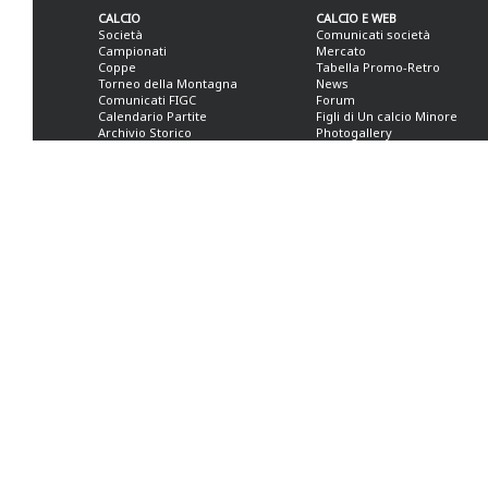
CALCIO
CALCIO E WEB
Società
Comunicati società
Campionati
Mercato
Coppe
Tabella Promo-Retro
Torneo della Montagna
News
Comunicati FIGC
Forum
Calendario Partite
Figli di Un calcio Minore
Archivio Storico
Photogallery