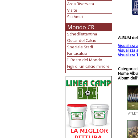
Area Riservata
Visite
Siti Amici
Mondo CR
Schedilettantina
ALBUM dell
Oscar del Calcio
Visualizza
Speciale Stadi
Visualizza
Fantacalcio
Visualizza T
Il Resto del Mondo
Figli di un calcio minore
Categoria:
Nome Albu
Album dell'
ATLET