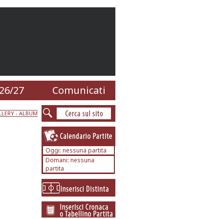
26/27
Comunicati
LERY - ALBUM
Oggi: nessuna partita
Domani: nessuna
partita