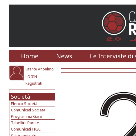
Home
News
Le Interviste di
Utente Anonimo
LOGIN
Registrati
Società
Elenco Società
Comunicati Società
Programma Gare
Tabellini Partite
Comunicati FIGC
Calciomercato