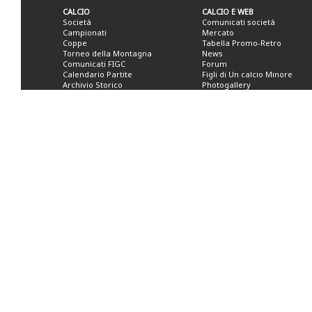
CALCIO
CALCIO E WEB
Società
Comunicati società
Campionati
Mercato
Coppe
Tabella Promo-Retro
Torneo della Montagna
News
Comunicati FIGC
Forum
Calendario Partite
Figli di Un calcio Minore
Archivio Storico
Photogallery