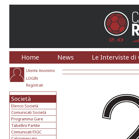
Home
News
Le Interviste di
Utente Anonimo
LOGIN
Registrati
Società
Elenco Società
Comunicati Società
Programma Gare
Tabellini Partite
Comunicati FIGC
Calciomercato