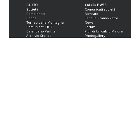
CALCIO
CALCIO E WEB
Società
Comunicati società
Campionati
Mercato
Coppe
Tabella Promo-Retro
Torneo della Montagna
News
Comunicati FIGC
Forum
Calendario Partite
Figli di Un calcio Minore
Archivio Storico
Photogallery