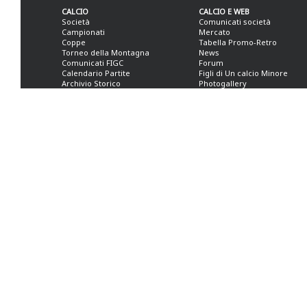
CALCIO
CALCIO E WEB
Società
Comunicati società
Campionati
Mercato
Coppe
Tabella Promo-Retro
Torneo della Montagna
News
Comunicati FIGC
Forum
Calendario Partite
Figli di Un calcio Minore
Archivio Storico
Photogallery