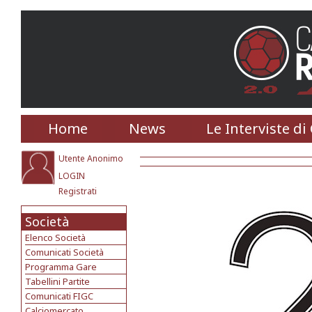
Home
News
Le Interviste di
Utente Anonimo
LOGIN
Registrati
Società
Elenco Società
Comunicati Società
Programma Gare
Tabellini Partite
Comunicati FIGC
Calciomercato