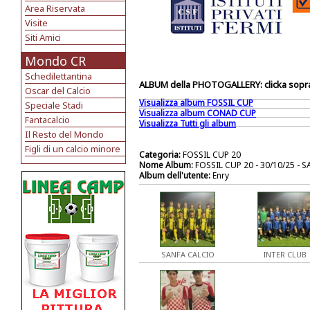
Area Riservata
Visite
Siti Amici
Mondo CR
Schedilettantina
ALBUM della PHOTOGALLERY: clicka sopra 
Oscar del Calcio
Visualizza album FOSSIL CUP
Speciale Stadi
Visualizza album CONAD CUP
Fantacalcio
Visualizza Tutti gli album
Il Resto del Mondo
Figli di un calcio minore
Categoria:
FOSSIL CUP 20
Nome Album:
FOSSIL CUP 20 - 30/10/25 -
Album dell'utente:
Enry
SANFA CALCIO
INTER CLUB