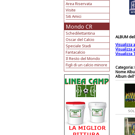
Area Riservata
Visite
Siti Amici
Mondo CR
Schedilettantina
ALBUM dell
Oscar del Calcio
Visualizza
Speciale Stadi
Visualizza
Fantacalcio
Visualizza T
Il Resto del Mondo
Figli di un calcio minore
Categoria:
Nome Albu
Album dell'
SOL