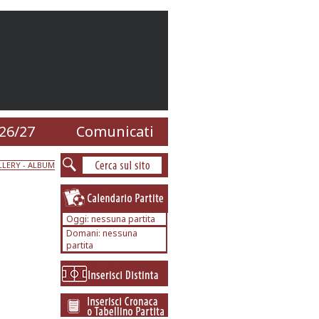
26/27
Comunicati
LERY - ALBUM
Oggi: nessuna partita
Domani: nessuna
partita