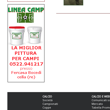
CALCIO
CALCIO E WEB
Società
Comunicati s
Campionati
Mercato
Coppe
Tabella Prom