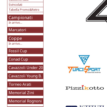
Svincolati
Tabella Promo&Retro
Campionati
In arrivo...
Marcatori
Coppe
In arrivo...
Fossil Cup
Conad Cup
Cavazzoli Under 20
Cavazzoli Young B.
Torneo Arati
Memorial Zini
Memorial Rognoni