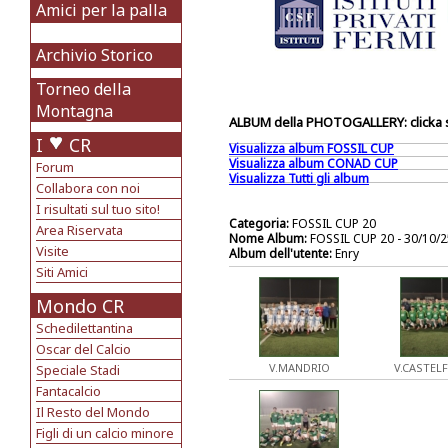
Amici per la palla
Archivio Storico
Torneo della
Montagna
ALBUM della PHOTOGALLERY: clicka so
I
CR
Visualizza album FOSSIL CUP
Visualizza album CONAD CUP
Forum
Visualizza Tutti gli album
Collabora con noi
I risultati sul tuo sito!
Categoria:
FOSSIL CUP 20
Area Riservata
Nome Album:
FOSSIL CUP 20 - 30/10
Visite
Album dell'utente:
Enry
Siti Amici
Mondo CR
Schedilettantina
Oscar del Calcio
V.MANDRIO
V.CASTEL
Speciale Stadi
Fantacalcio
Il Resto del Mondo
Figli di un calcio minore