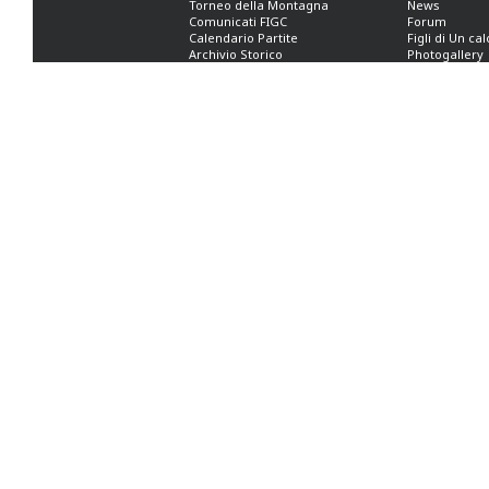
Torneo della Montagna
News
Comunicati FIGC
Forum
Calendario Partite
Figli di Un ca
Archivio Storico
Photogallery