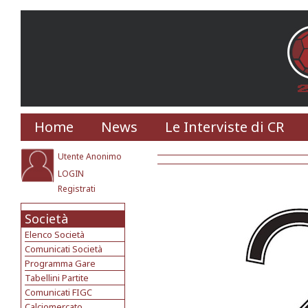
Home
News
Le Interviste di CR
Utente Anonimo
LOGIN
Registrati
Società
Elenco Società
Comunicati Società
Programma Gare
Tabellini Partite
Comunicati FIGC
Calciomercato