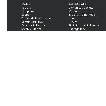
CALCIO
CALCIO E WEB
Società
Comunicati società
Campionati
Mercato
Coppe
Tabella Promo-Retro
Torneo della Montagna
News
Comunicati FIGC
Forum
Calendario Partite
Figli di Un calcio Minore
Archivio Storico
Photogallery