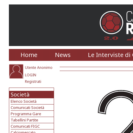
Home
News
Le Interviste di
Utente Anonimo
LOGIN
Registrati
Società
Elenco Società
Comunicati Società
Programma Gare
Tabellini Partite
Comunicati FIGC
Calciomercato