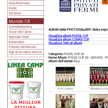
Area Riservata
Visite
Siti Amici
Mondo CR
Schedilettantina
ALBUM della PHOTOGALLERY: clicka sopra 
Oscar del Calcio
Visualizza album FOSSIL CUP
Speciale Stadi
Visualizza album CONAD CUP
Fantacalcio
Visualizza Tutti gli album
Il Resto del Mondo
Figli di un calcio minore
Categoria:
FOSSIL CUP 20
Nome Album:
FOSSIL CUP 20 - 30/10/25 -
Album dell'utente:
Enry
PORTUENSE
MIRANDOLES