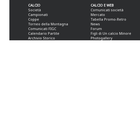
CALCIO
CALCIO E WEB
Società
Comunicati società
Campionati
Mercato
Coppe
Tabella Promo-Retro
Torneo della Montagna
News
Comunicati FIGC
Forum
Calendario Partite
Figli di Un calcio Minore
Archivio Storico
Photogallery