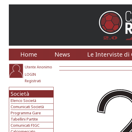
Home
News
Le Interviste di
Utente Anonimo
LOGIN
Registrati
Società
Elenco Società
Comunicati Società
Programma Gare
Tabellini Partite
Comunicati FIGC
Calciomercato