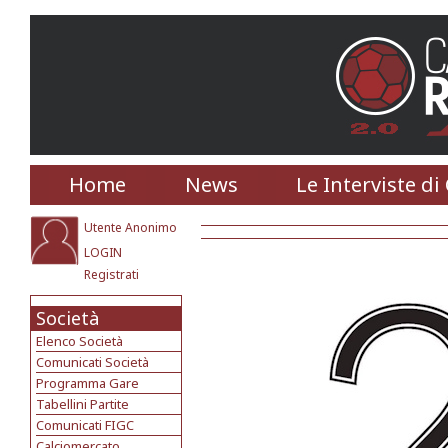
Home
News
Le Interviste di
Utente Anonimo
LOGIN
Registrati
Società
Elenco Società
Comunicati Società
Programma Gare
Tabellini Partite
Comunicati FIGC
Calciomercato