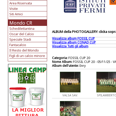
Area Riservata
Visite
Siti Amici
Mondo CR
Schedilettantina
ALBUM della PHOTOGALLERY: clicka sopra 
Oscar del Calcio
Visualizza album FOSSIL CUP
Speciale Stadi
Visualizza album CONAD CUP
Fantacalcio
Visualizza Tutti gli album
Il Resto del Mondo
Figli di un calcio minore
Categoria:
FOSSIL CUP 20
Nome Album:
FOSSIL CUP 20 - 05/11/25 - 
Album dell'utente:
Enry
VALSA SAV.
SPILAMBERT