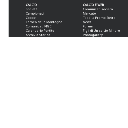
CALCIO
CALCIO E WEB
Società
Comunicati società
Campionati
Mercato
Coppe
Tabella Promo-Retro
Torneo della Montagna
News
Comunicati FIGC
Forum
Calendario Partite
Figli di Un calcio Minore
Archivio Storico
Photogallery