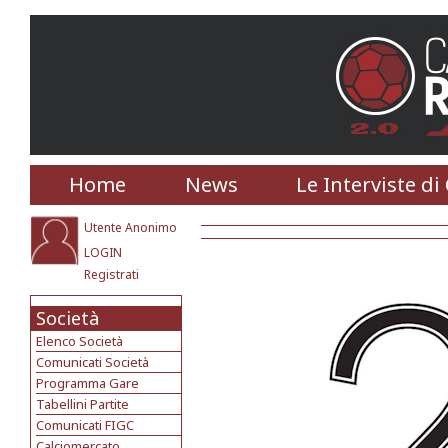
Home
News
Le Interviste di
Utente Anonimo
LOGIN
Registrati
Società
Elenco Società
Comunicati Società
Programma Gare
Tabellini Partite
Comunicati FIGC
Calciomercato