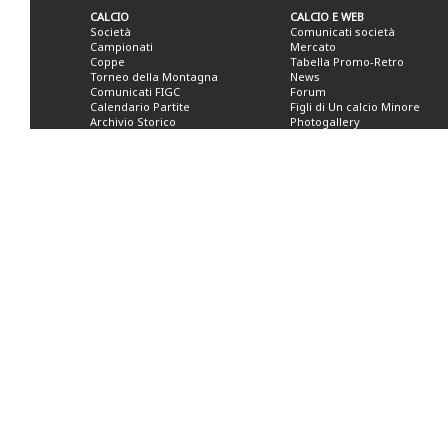
CALCIO
CALCIO E WEB
Società
Comunicati società
Campionati
Mercato
Coppe
Tabella Promo-Retro
Torneo della Montagna
News
Comunicati FIGC
Forum
Calendario Partite
Figli di Un calcio Minore
Archivio Storico
Photogallery