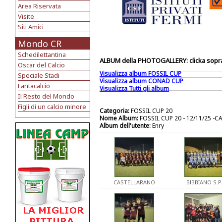
Area Riservata
Visite
Siti Amici
Mondo CR
Schedilettantina
ALBUM della PHOTOGALLERY: clicka sopra 
Oscar del Calcio
Visualizza album FOSSIL CUP
Speciale Stadi
Visualizza album CONAD CUP
Fantacalcio
Visualizza Tutti gli album
Il Resto del Mondo
Figli di un calcio minore
Categoria:
FOSSIL CUP 20
Nome Album:
FOSSIL CUP 20 - 12/11/25 -
Album dell'utente:
Enry
CASTELLARANO
BIBBIANO S.P