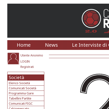
Home
News
Le Interviste di
Utente Anonimo
LOGIN
Registrati
Società
Elenco Società
Comunicati Società
Programma Gare
Tabellini Partite
Comunicati FIGC
Calciomercato