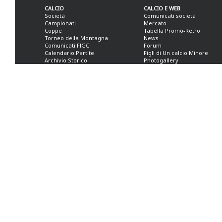
CALCIO
CALCIO E WEB
Società
Comunicati società
Campionati
Mercato
Coppe
Tabella Promo-Retro
Torneo della Montagna
News
Comunicati FIGC
Forum
Calendario Partite
Figli di Un calcio Minore
Archivio Storico
Photogallery