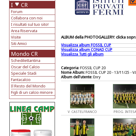
I
CR
Forum
Collabora con noi
I risultati sul tuo sito!
Area Riservata
Visite
ALBUM della PHOTOGALLERY: clicka sopra 
Siti Amici
Visualizza album FOSSIL CUP
Visualizza album CONAD CUP
Mondo CR
Visualizza Tutti gli album
Schedilettantina
Oscar del Calcio
Categoria:
FOSSIL CUP 20
Nome Album:
FOSSIL CUP 20 - 13/11/25 -
Speciale Stadi
Album dell'utente:
Enry
Fantacalcio
Il Resto del Mondo
Figli di un calcio minore
V. CASTELFRANCO
PROG. INTES