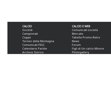
CALCIO
CALCIO E WEB
Società
Comunicati società
Campionati
Mercato
Coppe
Tabella Promo-Retro
Torneo della Montagna
News
Comunicati FIGC
Forum
Calendario Partite
Figli di Un calcio Minore
Archivio Storico
Photogallery