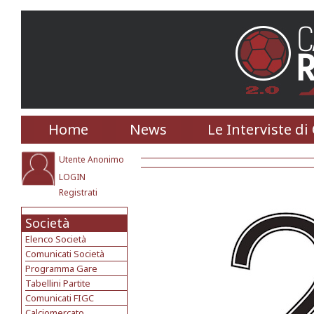
Home
News
Le Interviste di
Utente Anonimo
LOGIN
Registrati
Società
Elenco Società
Comunicati Società
Programma Gare
Tabellini Partite
Comunicati FIGC
Calciomercato