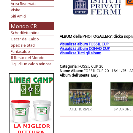
Area Riservata
Visite
Siti Amici
Mondo CR
Schedilettantina
ALBUM della PHOTOGALLERY: clicka sopra 
Oscar del Calcio
Visualizza album FOSSIL CUP
Speciale Stadi
Visualizza album CONAD CUP
Fantacalcio
Visualizza Tutti gli album
Il Resto del Mondo
Figli di un calcio minore
Categoria:
FOSSIL CUP 20
Nome Album:
FOSSIL CUP 20 - 18/11/25 - A
Album dell'utente:
Enry
ATLETIC RIVER
SP. AIRONE