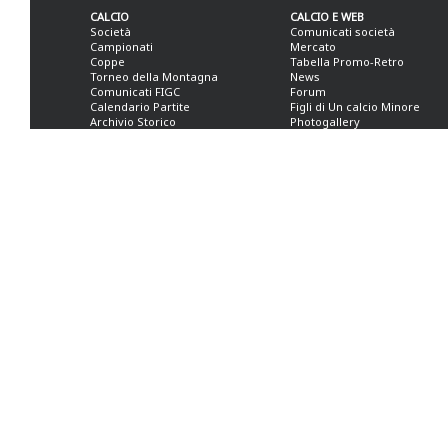
CALCIO
CALCIO E WEB
Società
Comunicati società
Campionati
Mercato
Coppe
Tabella Promo-Retro
Torneo della Montagna
News
Comunicati FIGC
Forum
Calendario Partite
Figli di Un calcio Minore
Archivio Storico
Photogallery