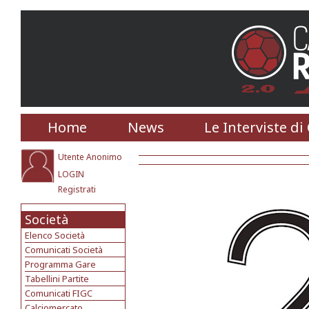
Home
News
Le Interviste di
Utente Anonimo
LOGIN
Registrati
Società
Elenco Società
Comunicati Società
Programma Gare
Tabellini Partite
Comunicati FIGC
Calciomercato