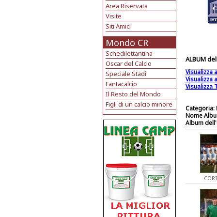
Area Riservata
Visite
Siti Amici
Mondo CR
Schedilettantina
ALBUM dell
Oscar del Calcio
Visualizza
Speciale Stadi
Visualizza
Fantacalcio
Visualizza T
Il Resto del Mondo
Figli di un calcio minore
Categoria:
Nome Albu
Album dell'
CORT