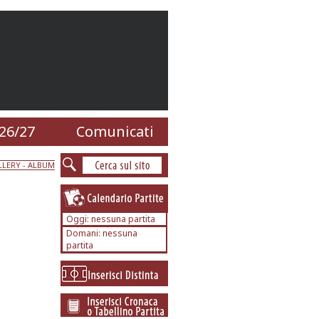
26/27
Comunicati
LERY - ALBUM
Oggi: nessuna partita
Domani: nessuna
partita