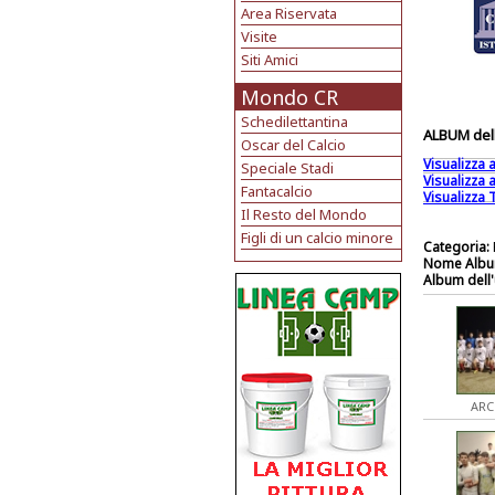
Area Riservata
Visite
Siti Amici
Mondo CR
Schedilettantina
ALBUM dell
Oscar del Calcio
Visualizza
Speciale Stadi
Visualizza
Fantacalcio
Visualizza T
Il Resto del Mondo
Figli di un calcio minore
Categoria:
Nome Albu
Album dell'
ARC