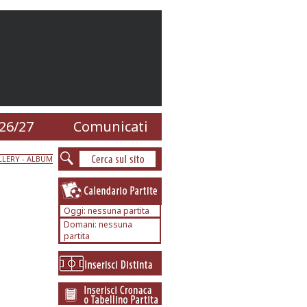
26/27
Comunicati
LERY - ALBUM
Oggi: nessuna partita
Domani: nessuna
partita