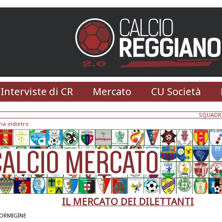
 Interviste di CR
Mercato
CU Società
SQUADR
na indietro
IL MERCATO DEI DILETTANTI
FORMIGINE