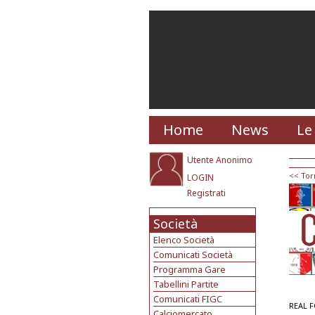
Home
News
Le
Utente Anonimo
<< Tor
LOGIN
Registrati
Società
Elenco Società
Comunicati Società
Programma Gare
Tabellini Partite
Comunicati FIGC
REAL 
Calciomercato