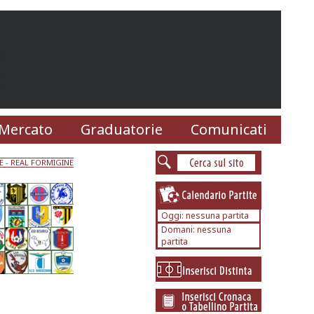
Mercato
Graduatorie
Comunicati
E
-
REAL FORMIGINE
Oggi: nessuna partita
Domani: nessuna
partita