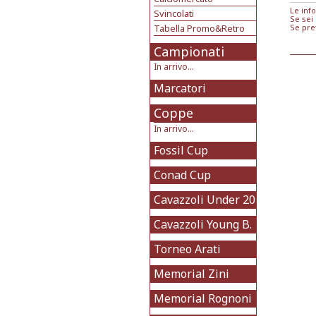
Le inf
Svincolati
Se sei
Tabella Promo&Retro
Se pre
Campionati
In arrivo...
Marcatori
Coppe
In arrivo...
Fossil Cup
Conad Cup
Cavazzoli Under 20
Cavazzoli Young B.
Torneo Arati
Memorial Zini
Memorial Rognoni