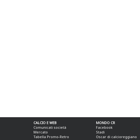
CALCIO E WEB
MONDO CR
Comunicati società
Facebook
Mercato
Stadi
Tabella Promo-Retro
Oscar di calcioreggiano