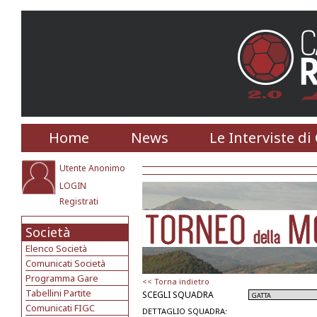
Home
News
Le Interviste di
Utente Anonimo
LOGIN
Registrati
Società
Elenco Società
Comunicati Società
Programma Gare
<< Torna indietro
Tabellini Partite
SCEGLI SQUADRA
Comunicati FIGC
DETTAGLIO SQUADRA: