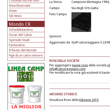
I risultati sul tuo sito!
La Storia
Campione Montagna 1994,
Area Riservata
Campo
Via degli Orti-Gatta
Visite
Foto Campo
Siti Amici
Mondo CR
Schedilettantina
Oscar del Calcio
Sponsor
Speciale Stadi
Aggiornato da
Staff calcioreggiano
il 23/0
Fantacalcio
Il Resto del Mondo
Figli di un calcio minore
ROSE DELLA SOCIETA'
Per aggiungere
nuove rose
della società
cl
info@calcioreggiano.com
.
Per modificare le rose già esistenti ti baste
ARCHIVIO STORICO
Visualizza Rose della
Edizione 2015