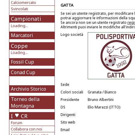
Calciomercato
GATTA
Svincolati
Se sei un utente registrato, per modificare
Campionati
potrai aggiornare le informazioni della sq
Se ancora non sei un utente registrato
regi
Loading...
Altrimenti puoi inviare le modifiche all'indi
Marcatori
Logo società
Coppe
Loading...
Fossil Cup
Conad Cup
Sede
Archivio Storico
Colori sociali
Granata / Bianco
Torneo della
Presidente
Bruno Albertini
Montagna
DS
Elio Marazzi (ITTO)
Dirigenti
I
CR
Sito web
Forum
Collabora con noi
Email