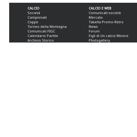
CALCIO
CALCIO E WEB
Società
Comunicati società
Campionati
Mercato
Coppe
Tabella Promo-Retro
Torneo della Montagna
News
Comunicati FIGC
Forum
Calendario Partite
Figli di Un calcio Minore
Archivio Storico
Photogallery