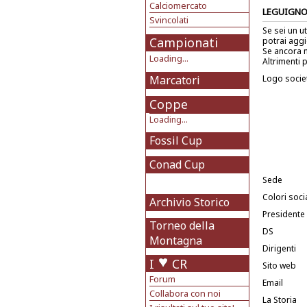
Calciomercato
LEGUIGN
Svincolati
Se sei un u
Campionati
potrai aggi
Se ancora n
Loading...
Altrimenti p
Marcatori
Logo socie
Coppe
Loading...
Fossil Cup
Conad Cup
Sede
Colori socia
Archivio Storico
Presidente
Torneo della
DS
Montagna
Dirigenti
I
CR
Sito web
Forum
Email
Collabora con noi
La Storia