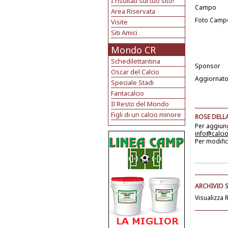
I risultati sul tuo sito!
Campo
Area Riservata
Foto Camp
Visite
Siti Amici
Mondo CR
Schedilettantina
Sponsor
Oscar del Calcio
Aggiornato
Speciale Stadi
Fantacalcio
Il Resto del Mondo
Figli di un calcio minore
ROSE DELLA
Per aggiu
info@calci
Per modific
ARCHIVIO 
Visualizza 