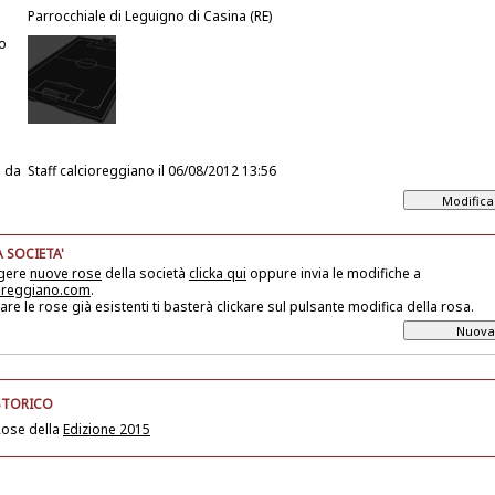
Parrocchiale di Leguigno di Casina (RE)
o
 da
Staff calcioreggiano
il 06/08/2012 13:56
 SOCIETA'
ngere
nuove rose
della società
clicka qui
oppure invia le modifiche a
oreggiano.com
.
are le rose già esistenti ti basterà clickare sul pulsante modifica della rosa.
STORICO
Rose della
Edizione 2015