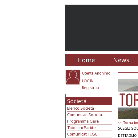
Home
News
Utente Anonimo
LOGIN
Registrati
Società
Elenco Società
Comunicati Società
Programma Gare
<< Torna in
Tabellini Partite
SCEGLI SQ
Comunicati FIGC
DETTAGLIO