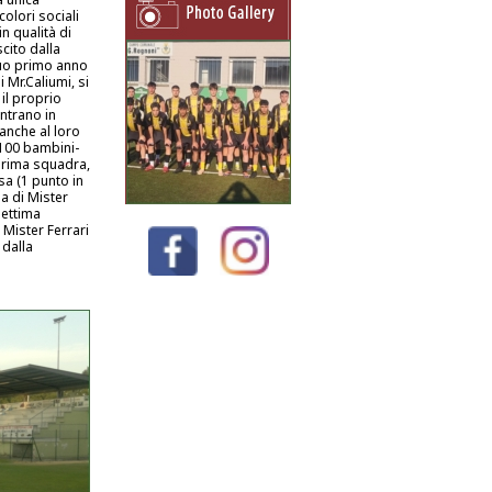
olori sociali
n qualità di
cito dalla
suo primo anno
 Mr.Caliumi, si
il proprio
ntrano in
 anche al loro
 100 bambini-
 prima squadra,
sa (1 punto in
da di Mister
settima
 Mister Ferrari
 dalla