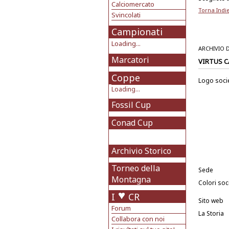
Calciomercato
Torna Indi
Svincolati
Campionati
Loading...
ARCHIVIO 
Marcatori
VIRTUS 
Coppe
Logo soci
Loading...
Fossil Cup
Conad Cup
Archivio Storico
Torneo della
Sede
Montagna
Colori soci
I
CR
Sito web
Forum
La Storia
Collabora con noi