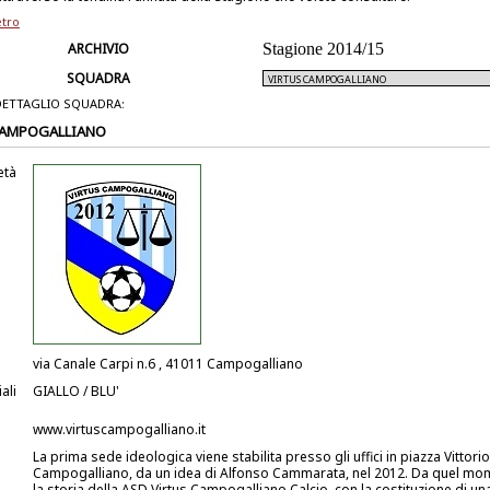
etro
ARCHIVIO
Stagione 2014/15
SQUADRA
DETTAGLIO SQUADRA:
CAMPOGALLIANO
età
via Canale Carpi n.6 , 41011 Campogalliano
ali
GIALLO / BLU'
www.virtuscampogalliano.it
La prima sede ideologica viene stabilita presso gli uffici in piazza Vittori
Campogalliano, da un idea di Alfonso Cammarata, nel 2012. Da quel mom
la storia della ASD Virtus Campogalliano Calcio, con la costituzione di un