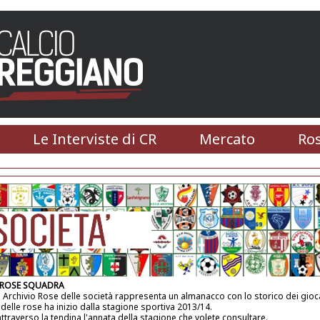
Le Interviste di CR
Mercato
Ros
 ROSE SQUADRA
 Archivio Rose delle società rappresenta un almanacco con lo storico dei gioca
 delle rose ha inizio dalla stagione sportiva 2013/14.
attraverso la tendina l'annata della stagione che volete consultare.