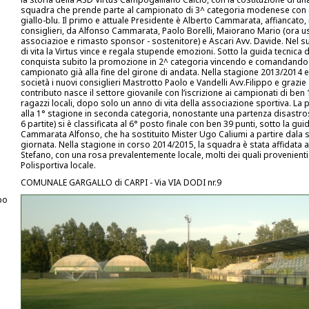
squadra che prende parte al campionato di 3^ categoria modenese con c
giallo-blu. Il primo e attuale Presidente è Alberto Cammarata, affiancato, i
consiglieri, da Alfonso Cammarata, Paolo Borelli, Maiorano Mario (ora us
associazioe e rimasto sponsor - sostenitore) e Ascari Avv. Davide. Nel 
di vita la Virtus vince e regala stupende emozioni. Sotto la guida tecnica di
conquista subito la promozione in 2^ categoria vincendo e comandando 
campionato già alla fine del girone di andata. Nella stagione 2013/2014 e
società i nuovi consiglieri Mastrotto Paolo e Vandelli Avv.Filippo e grazie
contributo nasce il settore giovanile con l’iscrizione ai campionati di ben
ragazzi locali, dopo solo un anno di vita della associazione sportiva. La
alla 1° stagione in seconda categoria, nonostante una partenza disastro
6 partite) si è classificata al 6° posto finale con ben 39 punti, sotto la gui
Cammarata Alfonso, che ha sostituito Mister Ugo Caliumi a partire dala 
giornata. Nella stagione in corso 2014/2015, la squadra è stata affidata a
Stefano, con una rosa prevalentemente locale, molti dei quali provenienti
Polisportiva locale.
COMUNALE GARGALLO di CARPI - Via VIA DODI nr.9
po