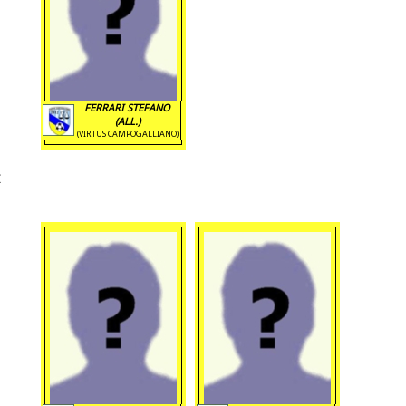
FERRARI STEFANO
(ALL.)
(VIRTUS CAMPOGALLIANO)