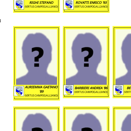
RIGHI STEFANO
ROVATTI ENRICO '93
(VIRTUS CAMPOGALLIANO)
(VIRTUS CAMPOGALLIANO)
I
AURIEMMA GAETANO
BARBIERI ANDREA '86
BE
'89
(VIRTUS CAMPOGALLIANO)
(VIR
(VIRTUS CAMPOGALLIANO)