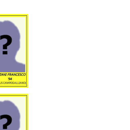
ZANI FRANCESCO
'94
TUS CAMPOGALLIANO)