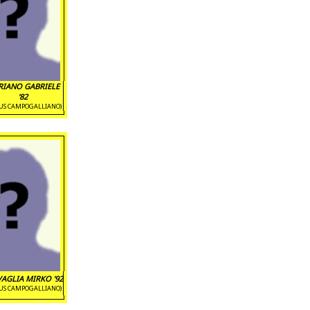
RIANO GABRIELE
'82
TUS CAMPOGALLIANO)
AGLIA MIRKO '92
TUS CAMPOGALLIANO)