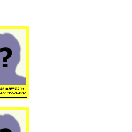
GA ALBERTO '91
TUS CAMPOGALLIANO)