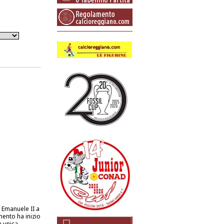
o Emanuele II a
ento ha inizio
a unica