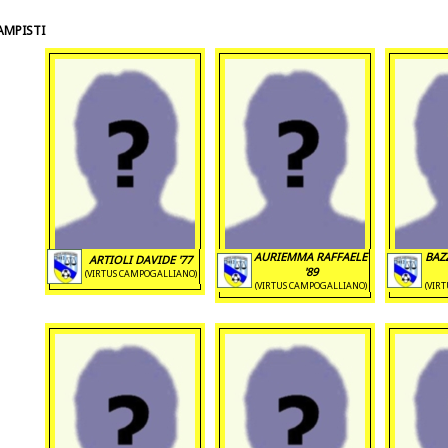
MPISTI
AURIEMMA RAFFAELE
BAZ
ARTIOLI DAVIDE '77
'89
(VIRTUS CAMPOGALLIANO)
(VIRTUS CAMPOGALLIANO)
(VIR