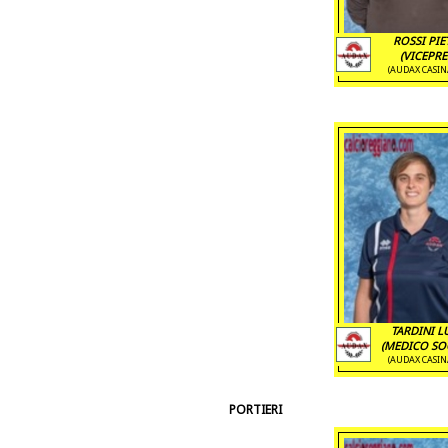
ROSSI PIE
(VICEPRE
(AUDAX CASIN
TARDINI L
(MEDICO SOC
(AUDAX CASIN
PORTIERI