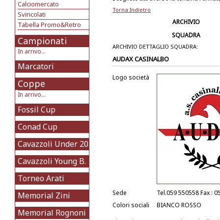
Calciomercato
Torna Indietro
Svincolati
ARCHIVIO
Tabella Promo&Retro
SQUADRA
Campionati
ARCHIVIO DETTAGLIO SQUADRA:
In arrivo...
AUDAX CASINALBO
Marcatori
Logo società
Coppe
In arrivo...
Fossil Cup
Conad Cup
Cavazzoli Under 20
Cavazzoli Young B.
Torneo Arati
Sede
Tel.059 550558 Fax : 
Memorial Zini
Colori sociali
BIANCO ROSSO
Memorial Rognoni