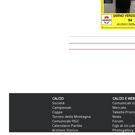
SARNO FERD
'84
(AUDAX CASIN
CALCIO
CALCIO E WEB
Società
Comunicati s
Campionati
Mercato
Coppe
Tabella Prom
Torneo della Montagna
News
Comunicati FIGC
Forum
Calendario Partite
Figli di Un ca
Archivio Storico
Photogallery