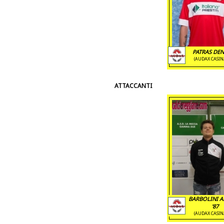
PATRAS DENI
(AUDAX CASIN
ATTACCANTI
BARBOLINI 
'87
(AUDAX CASIN