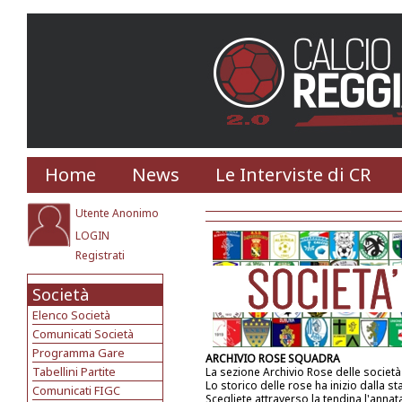
Home
News
Le Interviste di CR
Utente Anonimo
LOGIN
Registrati
Società
Elenco Società
Comunicati Società
Programma Gare
ARCHIVIO ROSE SQUADRA
Tabellini Partite
La sezione Archivio Rose delle societ
Lo storico delle rose ha inizio dalla s
Comunicati FIGC
Scegliete attraverso la tendina l'annat