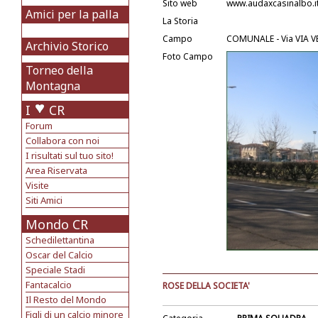
Sito web
www.audaxcasinalbo.i
Amici per la palla
La Storia
Campo
COMUNALE - Via VIA 
Archivio Storico
Foto Campo
Torneo della
Montagna
I
CR
Forum
Collabora con noi
I risultati sul tuo sito!
Area Riservata
Visite
Siti Amici
Mondo CR
Schedilettantina
Oscar del Calcio
Speciale Stadi
Fantacalcio
ROSE DELLA SOCIETA'
Il Resto del Mondo
Figli di un calcio minore