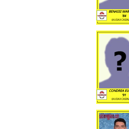
BENASSI MA
'84
(AUDAX CASIN
CONDREA EU
'91
(AUDAX CASIN