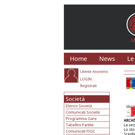
Home
News
Le
Utente Anonimo
LOGIN
Registrati
Società
Elenco Società
Comunicati Società
Programma Gare
ARCHI
Tabellini Partite
La sez
Lo sto
Comunicati FIGC
Scegli