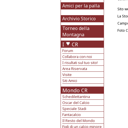
Amici per la palla
Sito w
La Sto
Archivio Storico
Camp
Torneo della
Foto 
Montagna
I
CR
Forum
Collabora con noi
I risultati sul tuo sito!
Area Riservata
Visite
Siti Amici
Mondo CR
Schedilettantina
Oscar del Calcio
Speciale Stadi
Fantacalcio
Il Resto del Mondo
Figli di un calcio minore