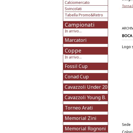
Calciomercato
Torna 
Svincolati
Tabella Promo&Retro
Campionati
ARCHI
In arrivo...
BOCA
Marcatori
Logo 
Coppe
In arrivo...
Fossil Cup
Conad Cup
Cavazzoli Under 20
Cavazzoli Young B.
Torneo Arati
Memorial Zini
Sede
Memorial Rognoni
Colori