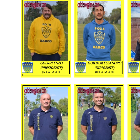
GUERRI ENZO
GUIDA ALESSANDRO
(PRESIDENTE)
(DIRIGENTE)
(BOCA BARCO)
(BOCA BARCO)