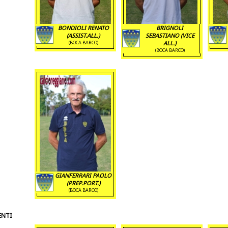
BONDIOLI RENATO
BRIGNOLI
(ASSIST.ALL.)
SEBASTIANO (VICE
(BOCA BARCO)
ALL.)
(BOCA BARCO)
GIANFERRARI PAOLO
(PREP.PORT.)
(BOCA BARCO)
ENTI