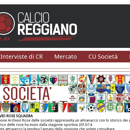
 Interviste di CR
Mercato
CU Società
VIO ROSE SQUADRA
ione Archivio Rose delle società rappresenta un almanacco con lo storico dei g
rico delle rose ha inizio dalla stagione sportiva 2013/14.
ete attraverso la tendina l'annata della stagione che volete consultare.