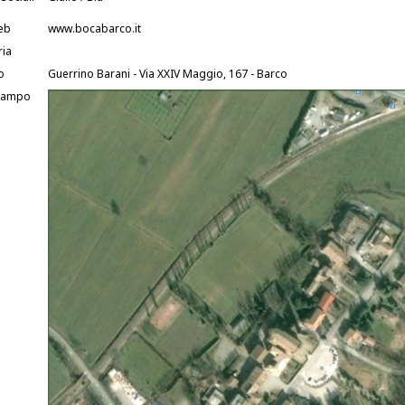
eb
www.bocabarco.it
ria
o
Guerrino Barani - Via XXIV Maggio, 167 - Barco
Campo