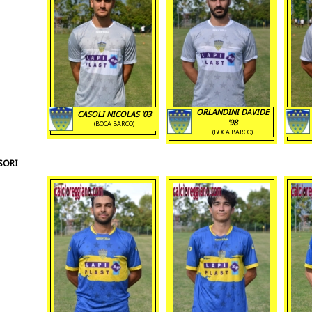
ORLANDINI DAVIDE
CASOLI NICOLAS '03
'98
(BOCA BARCO)
(BOCA BARCO)
SORI