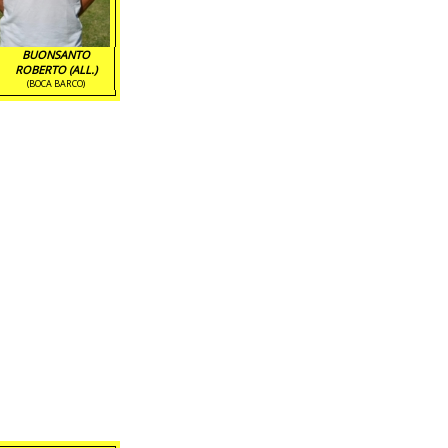
BUONSANTO
ROBERTO (ALL.)
(BOCA BARCO)