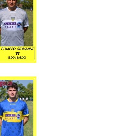
POMPEO GIOVANNI
'88
(BOCA BARCO)