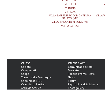
VERCELLI
VERONA
VICENZA
VILLA SAN FILIPPO DI MONTE SAN
VILLA 
GIUSTO (MC)
VILLAFRANCA DI VERONA (VR)
VITTORIA (RG)
CALCIO
CALCIO E WEB
Società
Comunicati società
Campionati
Mercato
Coppe
Tabella Promo-Retro
Torneo della Montagna
News
Comunicati FIGC
Forum
Calendario Partite
Figli di Un calcio Minore
Archivio Storico
Photogallery