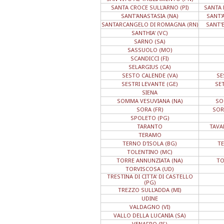
SANTA CROCE SULL'ARNO (PI)
SANTA 
SANT'ANASTASIA (NA)
SANT'
SANTARCANGELO DI ROMAGNA (RN)
SANT'E
SANTHIA' (VC)
SARNO (SA)
SASSUOLO (MO)
SCANDICCI (FI)
SELARGIUS (CA)
SESTO CALENDE (VA)
SE
SESTRI LEVANTE (GE)
SE
SIENA
SOMMA VESUVIANA (NA)
SO
SORA (FR)
SOR
SPOLETO (PG)
TARANTO
TAVAR
TERAMO
TERNO D'ISOLA (BG)
TE
TOLENTINO (MC)
TORRE ANNUNZIATA (NA)
TO
TORVISCOSA (UD)
TRESTINA DI CITTA' DI CASTELLO
(PG)
TREZZO SULL'ADDA (MI)
UDINE
VALDAGNO (VI)
VALLO DELLA LUCANIA (SA)
VENAFRO (IS)