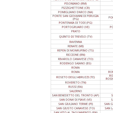
PISONIANO (RM)
PIZZIGHETTONE (CR)
POMIGLIANO D'ARCO (NA)
PONTE SAN GIOVANNI DI PERUGIA
PO
(PG)
PONTENAIA DI TODI (PG)
PORTOGRUARO (VE)
P
PRATO
QUINTO DI TREVISO (TV)
RAVENNA
RENATE (MI)
REPEN DI MONRUPINO (TS)
RICCIONE (RN)
RIVAROLO CANAVESE (TO)
RODENGO SAIANO (BS)
ROMA
ROMA
RO
RO
ROSETO DEGLI ABRUZZI (TE)
ROSI
ROVERETO (TN)
RUSSI (RA)
SALERNO
SAN BENEDETTO DEL TRONTO (AP)
S
SAN DONA' DI PIAVE (VE)
S
SAN GIULIANO TERME (PI)
SAN G
SAN GIUSTO CANAVESE (TO)
SAN L
SAN VITO AL TAGLIAMENTO (PN)