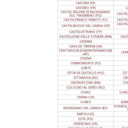
CASCINA (PI)
CASSINO (FR)
C
CASTEL RIGONE DI PASSIGNANO
CASTEL
SUL TRASIMENO (PG)
CASTELFRANCO VENETO (TV)
CASTEL
CASTE
CASTELNUOVO DEL GARDA (VR)
CASTELVETRANO (TP)
CASTIGLIONE DELLE STIVIERE (MN)
CAST
CATANIA
CAVA DE' TIRRENI (SA)
CENTOBUCHI DI MONTEPRANDONE
CEP
(AP)
CESENA
CHIAROMONTE (PZ)
CHIETI
CITTA' DI CASTELLO (PG)
CIT
CITTANOVA (RC)
CI
CIVITAVECCHIA (RM)
COL
COLOGNO AL SERIO (BG)
COMO
CONC
CREMA (CR)
CUNEO
DARF
DOMEGLI
DESENZANO DEL GARDA (BS)
EMPOLI (FI)
ESTE (PD)
FERENTINO (FR)