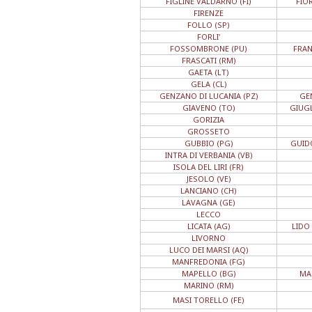
FIGLINE VALDARNO (FI)
FIO
FIRENZE
FOLLO (SP)
FORLI'
FOSSOMBRONE (PU)
FRAN
FRASCATI (RM)
GAETA (LT)
GELA (CL)
GENZANO DI LUCANIA (PZ)
GE
GIAVENO (TO)
GIUGL
GORIZIA
GROSSETO
GUBBIO (PG)
GUID
INTRA DI VERBANIA (VB)
ISOLA DEL LIRI (FR)
JESOLO (VE)
LANCIANO (CH)
LAVAGNA (GE)
LECCO
LICATA (AG)
LIDO
LIVORNO
LUCO DEI MARSI (AQ)
MANFREDONIA (FG)
MAPELLO (BG)
MA
MARINO (RM)
MASI TORELLO (FE)