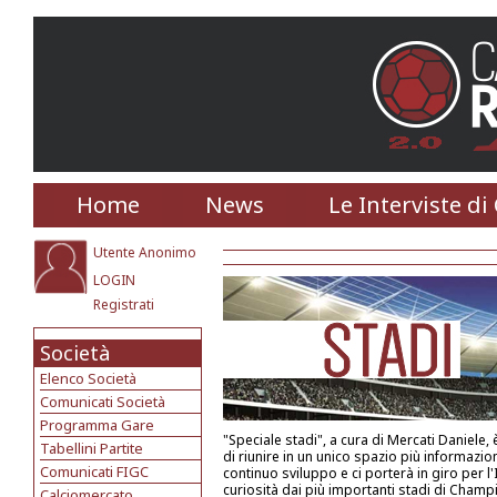
Home
News
Le Interviste di
Utente Anonimo
LOGIN
Registrati
Società
Elenco Società
Comunicati Società
Programma Gare
"Speciale stadi", a cura di Mercati Daniele, è
Tabellini Partite
di riunire in un unico spazio più informazioni
Comunicati FIGC
continuo sviluppo e ci porterà in giro per l'
curiosità dai più importanti stadi di Champ
Calciomercato