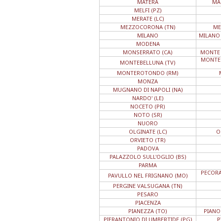
MATERA
MA
MELFI (PZ)
MERATE (LC)
MEZZOCORONA (TN)
ME
MILANO
MILANO 
MODENA
MONSERRATO (CA)
MONTE 
MONTEC
MONTEBELLUNA (TV)
MONTEROTONDO (RM)
MONZA
MUGNANO DI NAPOLI (NA)
NARDO' (LE)
NOCETO (PR)
NOTO (SR)
NUORO
OLGINATE (LC)
O
ORVIETO (TR)
PADOVA
PALAZZOLO SULL'OGLIO (BS)
PARMA
PECORA
PAVULLO NEL FRIGNANO (MO)
PERGINE VALSUGANA (TN)
PESARO
PIACENZA
PIANEZZA (TO)
PIANO
PIERANTONIO DI UMBERTIDE (PG)
P