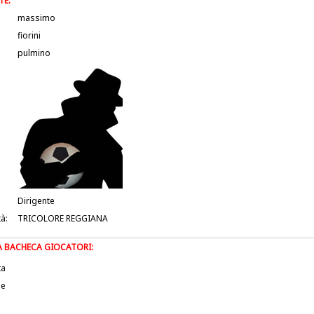
TE:
massimo
fiorini
pulmino
Dirigente
tà:
TRICOLORE REGGIANA
LA BACHECA GIOCATORI:
ta
le