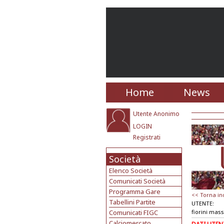
Home
News
Utente Anonimo
LOGIN
Registrati
Società
Elenco Società
Comunicati Società
Programma Gare
<< Torna in
Tabellini Partite
UTENTE:
Comunicati FIGC
fiorini mas
Calciomercato