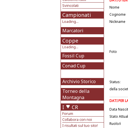
DATI UTEN
Svincolati
Nome
Campionati
Cognome
Loading...
Nickname
Marcatori
Coppe
Loading...
Foto
Fossil Cup
Conad Cup
Archivio Storico
Status:
della socie
Torneo della
Montagna
DATI PER 
I
CR
Data Nasci
Forum
Stato Attua
Collabora con noi
Ruolo/i
I risultati sul tuo sito!