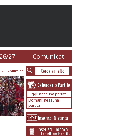
26/27
Comunicati
ENTI
- pulmino
Oggi: nessuna partita
Domani: nessuna
partita