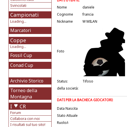
DATI UTENTE:
Svincolati
Nome
daniele
Campionati
Cognome
francia
Loading...
Nickname
W MILAN
Marcatori
Coppe
Loading...
Foto
Fossil Cup
Conad Cup
Archivio Storico
Status:
Tifoso
della società:
Torneo della
Montagna
DATI PER LA BACHECA GIOCATORI:
I
CR
Data Nascita
Forum
Stato Attuale
Collabora con noi
Ruolo/i
I risultati sul tuo sito!