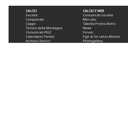
CALCIO
CALCIO E WEB
Società
Comunicati società
Campionati
Mercato
Coppe
Tabella Promo-Retro
Torneo della Montagna
News
Comunicati FIGC
Forum
Calendario Partite
Figli di Un calcio Minore
Archivio Storico
Photogallery