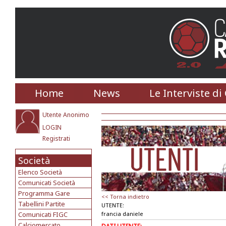
Home
News
Le Interviste di
Utente Anonimo
LOGIN
Registrati
Società
Elenco Società
Comunicati Società
Programma Gare
<< Torna indietro
Tabellini Partite
UTENTE:
Comunicati FIGC
francia daniele
Calciomercato