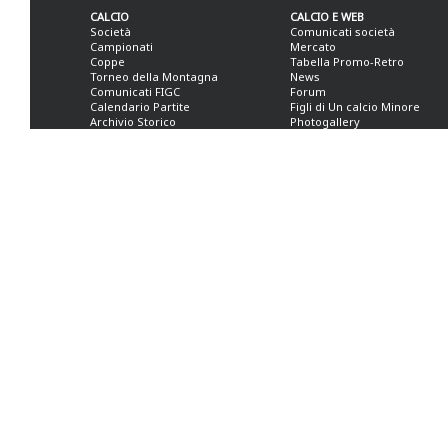
CALCIO
CALCIO E WEB
Società
Comunicati società
Campionati
Mercato
Coppe
Tabella Promo-Retro
Torneo della Montagna
News
Comunicati FIGC
Forum
Calendario Partite
Figli di Un calcio Minore
Archivio Storico
Photogallery