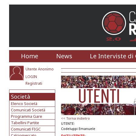
Home
News
Le Interviste di
Utente Anonimo
LOGIN
Registrati
Società
Elenco Società
Comunicati Società
Programma Gare
<< Torna indietro
Tabellini Partite
UTENTE:
Comunicati FIGC
Codeluppi Emanuele
Calciomercato