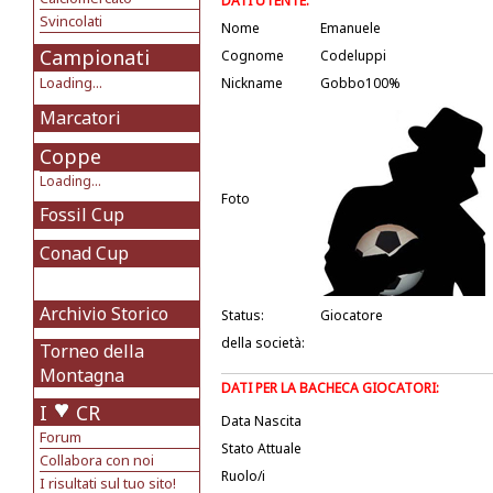
DATI UTENTE:
Svincolati
Nome
Emanuele
Campionati
Cognome
Codeluppi
Loading...
Nickname
Gobbo100%
Marcatori
Coppe
Loading...
Foto
Fossil Cup
Conad Cup
Archivio Storico
Status:
Giocatore
della società:
Torneo della
Montagna
DATI PER LA BACHECA GIOCATORI:
I
CR
Data Nascita
Forum
Stato Attuale
Collabora con noi
Ruolo/i
I risultati sul tuo sito!