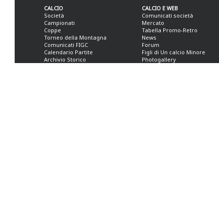
CALCIO
CALCIO E WEB
Società
Comunicati società
Campionati
Mercato
Coppe
Tabella Promo-Retro
Torneo della Montagna
News
Comunicati FIGC
Forum
Calendario Partite
Figli di Un calcio Minore
Archivio Storico
Photogallery