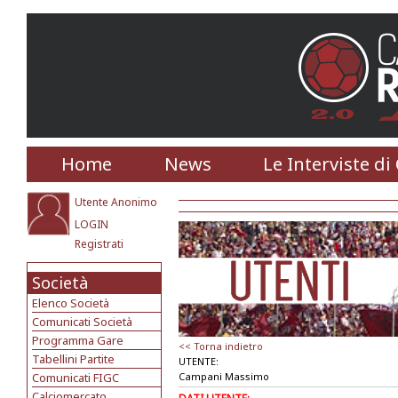
Home
News
Le Interviste di
Utente Anonimo
LOGIN
Registrati
Società
Elenco Società
Comunicati Società
Programma Gare
<< Torna indietro
Tabellini Partite
UTENTE:
Comunicati FIGC
Campani Massimo
Calciomercato