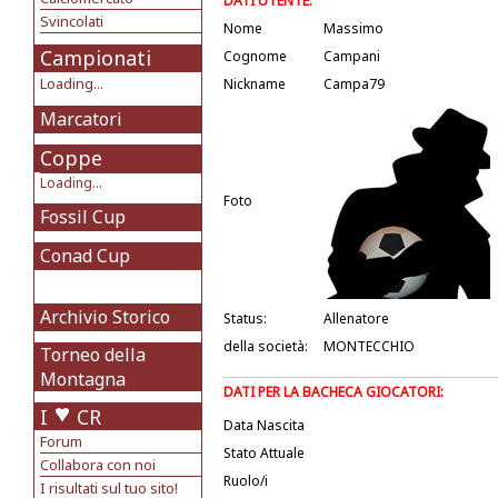
DATI UTENTE:
Svincolati
Nome
Massimo
Campionati
Cognome
Campani
Loading...
Nickname
Campa79
Marcatori
Coppe
Loading...
Foto
Fossil Cup
Conad Cup
Archivio Storico
Status:
Allenatore
della società:
MONTECCHIO
Torneo della
Montagna
DATI PER LA BACHECA GIOCATORI:
I
CR
Data Nascita
Forum
Stato Attuale
Collabora con noi
Ruolo/i
I risultati sul tuo sito!