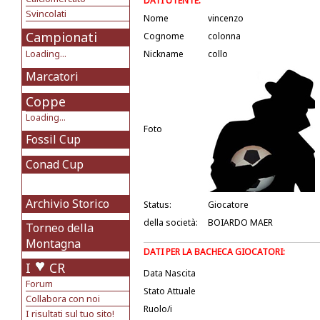
DATI UTENTE:
Svincolati
Nome
vincenzo
Campionati
Cognome
colonna
Loading...
Nickname
collo
Marcatori
Coppe
Loading...
Foto
Fossil Cup
Conad Cup
Archivio Storico
Status:
Giocatore
della società:
BOIARDO MAER
Torneo della
Montagna
DATI PER LA BACHECA GIOCATORI:
I
CR
Data Nascita
Forum
Stato Attuale
Collabora con noi
Ruolo/i
I risultati sul tuo sito!