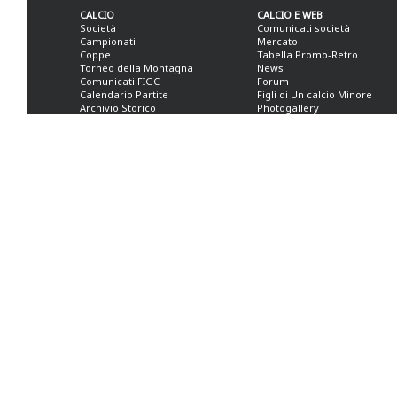
CALCIO
CALCIO E WEB
Società
Comunicati società
Campionati
Mercato
Coppe
Tabella Promo-Retro
Torneo della Montagna
News
Comunicati FIGC
Forum
Calendario Partite
Figli di Un calcio Minore
Archivio Storico
Photogallery