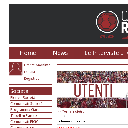
Home
News
Le Interviste di
Utente Anonimo
LOGIN
Registrati
Società
Elenco Società
Comunicati Società
Programma Gare
<< Torna indietro
Tabellini Partite
UTENTE:
Comunicati FIGC
colonna vincenzo
Calciomercato