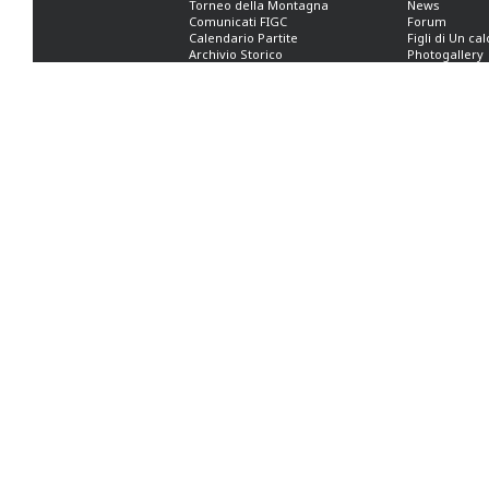
Torneo della Montagna
News
Comunicati FIGC
Forum
Calendario Partite
Figli di Un ca
Archivio Storico
Photogallery