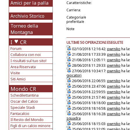
Amici per la palla
Caratteristiche:
Carriera:
Archivio Storico
Categoria/e
preferita/e
Torneo della
Note
Montagna
I
CR
ULTIME 50 OPERAZIONI ESEGUITE
Forum
02/10/2018 12:16:42:
pwrniko
ha la
Collabora con noi
21/08/2018 17:33:39:
pwrniko
ha la
21/08/2018 12:05:11:
pwrniko
ha la
I risultati sul tuo sito!
28/06/2018 11:29:33:
pwrniko
ha la
Area Riservata
27/06/2018 10:34:17:
pwrniko
ha la
Visite
giocatori
Siti Amici
26/06/2018 22:06:55:
pwrniko
ha la
25/06/2018 23:47:06:
pwrniko
ha la
Mondo CR
25/06/2018 22:59:55:
pwrniko
ha la
Schedilettantina
25/06/2018 21:57:46:
pwrniko
ha la
Oscar del Calcio
25/06/2018 18:18:00:
pwrniko
ha la
Speciale Stadi
25/06/2018 18:16:58:
pwrniko
ha la
Fantacalcio
25/06/2018 18:16:28:
pwrniko
ha la
squadra
Il Resto del Mondo
25/06/2018 18:15:03:
pwrniko
ha la
Figli di un calcio minore
25/06/2018 15:32:05:
pwrniko
ha la