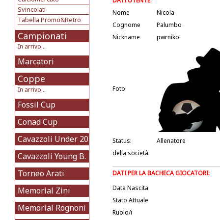
DATI UTENTE:
Svincolati
Nome
Nicola
Tabella Promo&Retro
Cognome
Palumbo
Campionati
Nickname
pwrniko
In arrivo...
Marcatori
Coppe
Foto
In arrivo...
Fossil Cup
Conad Cup
Cavazzoli Under 20
Status:
Allenatore
della società:
Cavazzoli Young B.
Torneo Arati
DATI PER LA BACHECA GIOCATORI:
Data Nascita
Memorial Zini
Stato Attuale
Memorial Rognoni
Ruolo/i