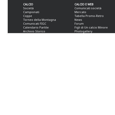
CALCIO
CALCIO E WEB
Società
Comunicati società
Campionati
Mercato
Coppe
Tabella Promo-Retro
Torneo della Montagna
News
Comunicati FIGC
Forum
Calendario Partite
Figli di Un calcio Minore
Archivio Storico
Photogallery