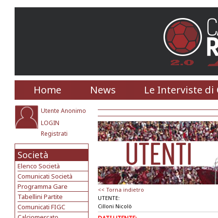
Home
News
Le Interviste di
Utente Anonimo
LOGIN
Registrati
Società
Elenco Società
Comunicati Società
Programma Gare
<< Torna indietro
Tabellini Partite
UTENTE:
Comunicati FIGC
Cilloni Nicolò
Calciomercato