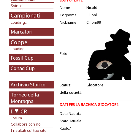
DATI UTENTE:
Svincolati
Nome
Nicolò
Campionati
Cognome
Cilloni
Loading...
Nickname
Cilloni99
Marcatori
Coppe
Loading...
Foto
Fossil Cup
Conad Cup
Archivio Storico
Status:
Giocatore
della società:
Torneo della
Montagna
DATI PER LA BACHECA GIOCATORI:
I
CR
Data Nascita
Forum
Stato Attuale
Collabora con noi
Ruolo/i
I risultati sul tuo sito!