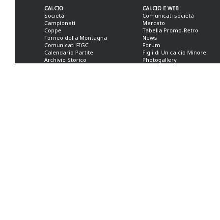
CALCIO
CALCIO E WEB
Società
Comunicati società
Campionati
Mercato
Coppe
Tabella Promo-Retro
Torneo della Montagna
News
Comunicati FIGC
Forum
Calendario Partite
Figli di Un calcio Minore
Archivio Storico
Photogallery