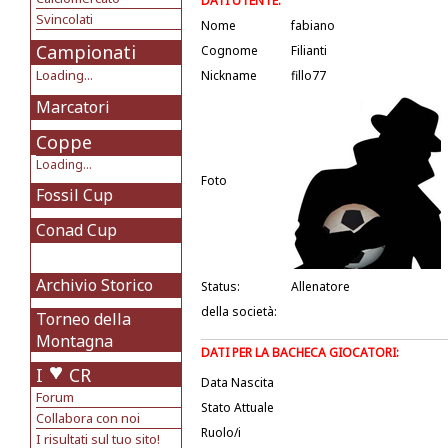
DATI UTENTE:
Svincolati
Nome
fabiano
Campionati
Cognome
Filianti
Loading...
Nickname
fillo77
Marcatori
Coppe
Loading...
Foto
Fossil Cup
Conad Cup
Archivio Storico
Status:
Allenatore
della società:
Torneo della
Montagna
DATI PER LA BACHECA GIOCATORI:
I
CR
Data Nascita
Forum
Stato Attuale
Collabora con noi
Ruolo/i
I risultati sul tuo sito!