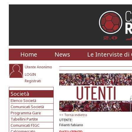
Home
News
Le Interviste di
Utente Anonimo
LOGIN
Registrati
Società
Elenco Società
Comunicati Società
Programma Gare
<< Torna indietro
Tabellini Partite
UTENTE:
Comunicati FIGC
Filianti fabiano
Calciomercato