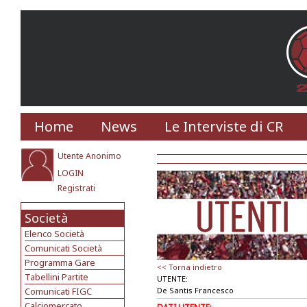
Home
News
Le Interviste di CR
Utente Anonimo
LOGIN
Registrati
Società
Elenco Società
Comunicati Società
Programma Gare
<< Torna indietro
Tabellini Partite
UTENTE:
Comunicati FIGC
De Santis Francesco
Calciomercato