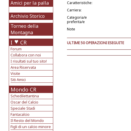
Amici per la palla
Caratteristiche:
Carriera:
Archivio Storico
Categoria/e
preferita/e
Torneo della
Note
Montagna
I
CR
ULTIME 50 OPERAZIONI ESEGUITE
Forum
Collabora con noi
I risultati sul tuo sito!
Area Riservata
Visite
Siti Amici
Mondo CR
Schedilettantina
Oscar del Calcio
Speciale Stadi
Fantacalcio
Il Resto del Mondo
Figli di un calcio minore