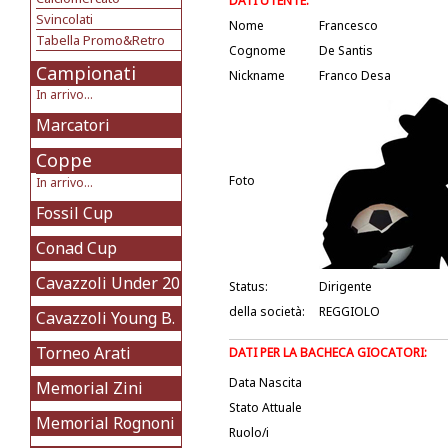
DATI UTENTE:
Svincolati
Nome
Francesco
Tabella Promo&Retro
Cognome
De Santis
Campionati
Nickname
Franco Desa
In arrivo...
Marcatori
Coppe
Foto
In arrivo...
Fossil Cup
Conad Cup
Cavazzoli Under 20
Status:
Dirigente
della società:
REGGIOLO
Cavazzoli Young B.
Torneo Arati
DATI PER LA BACHECA GIOCATORI:
Data Nascita
Memorial Zini
Stato Attuale
Memorial Rognoni
Ruolo/i