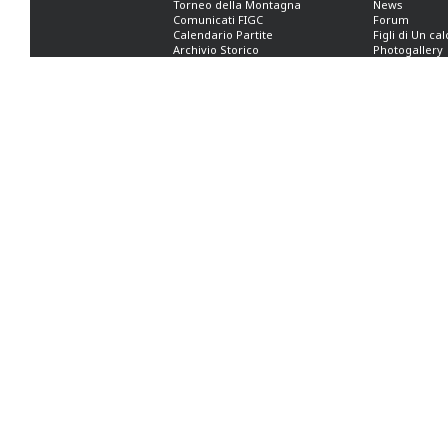
Torneo della Montagna
News
Comunicati FIGC
Forum
Calendario Partite
Figli di Un ca
Archivio Storico
Photogallery