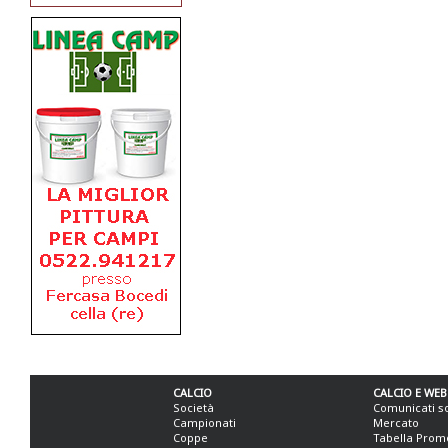
CALCIO
CALCIO E WEB
Società
Comunicati s
Campionati
Mercato
Coppe
Tabella Prom