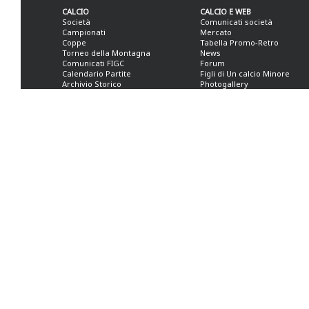
CALCIO
CALCIO E WEB
Società
Comunicati società
Campionati
Mercato
Coppe
Tabella Promo-Retro
Torneo della Montagna
News
Comunicati FIGC
Forum
Calendario Partite
Figli di Un calcio Minore
Archivio Storico
Photogallery