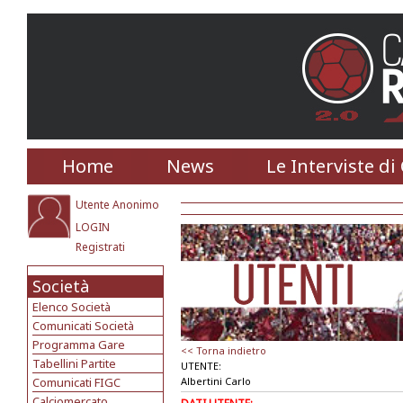
Home
News
Le Interviste di
Utente Anonimo
LOGIN
Registrati
Società
Elenco Società
Comunicati Società
Programma Gare
<< Torna indietro
Tabellini Partite
UTENTE:
Comunicati FIGC
Albertini Carlo
Calciomercato