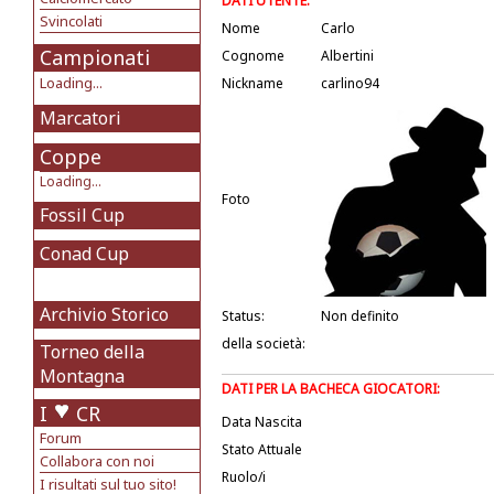
DATI UTENTE:
Svincolati
Nome
Carlo
Campionati
Cognome
Albertini
Loading...
Nickname
carlino94
Marcatori
Coppe
Loading...
Foto
Fossil Cup
Conad Cup
Archivio Storico
Status:
Non definito
della società:
Torneo della
Montagna
DATI PER LA BACHECA GIOCATORI:
I
CR
Data Nascita
Forum
Stato Attuale
Collabora con noi
Ruolo/i
I risultati sul tuo sito!