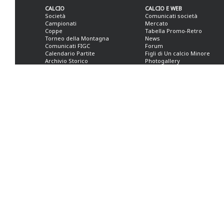
CALCIO
CALCIO E WEB
Società
Comunicati società
Campionati
Mercato
Coppe
Tabella Promo-Retro
Torneo della Montagna
News
Comunicati FIGC
Forum
Calendario Partite
Figli di Un calcio Minore
Archivio Storico
Photogallery