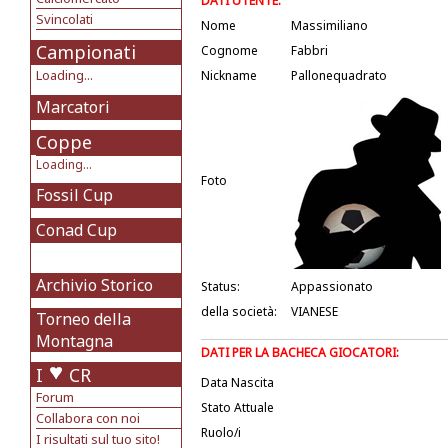
DATI UTENTE:
Svincolati
Nome
Massimiliano
Campionati
Cognome
Fabbri
Loading...
Nickname
Pallonequadrato
Marcatori
Coppe
Loading...
Foto
Fossil Cup
Conad Cup
Archivio Storico
Status:
Appassionato
della società:
VIANESE
Torneo della
Montagna
DATI PER LA BACHECA GIOCATORI:
I
CR
Data Nascita
Forum
Stato Attuale
Collabora con noi
Ruolo/i
I risultati sul tuo sito!