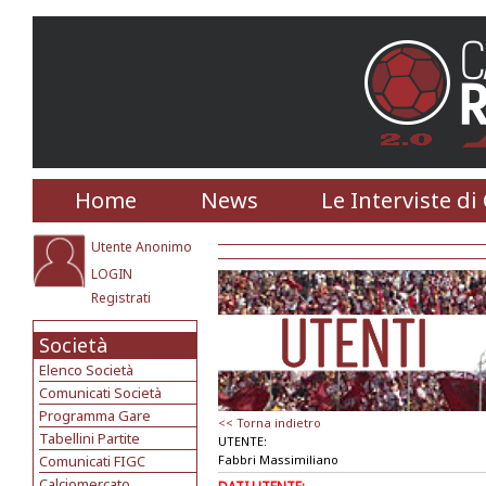
Home
News
Le Interviste di
Utente Anonimo
LOGIN
Registrati
Società
Elenco Società
Comunicati Società
Programma Gare
<< Torna indietro
Tabellini Partite
UTENTE:
Comunicati FIGC
Fabbri Massimiliano
Calciomercato