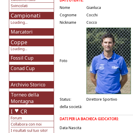
DATI UTENTE:
Svincolati
Nome
Gianluca
Campionati
Cognome
Cocchi
Loading...
Nickname
Cocco
Marcatori
Coppe
Loading...
Fossil Cup
Foto
Conad Cup
Archivio Storico
Torneo della
Status:
Direttore Sportivo
Montagna
della società:
I
CR
Forum
DATI PER LA BACHECA GIOCATORI:
Collabora con noi
Data Nascita
I risultati sul tuo sito!