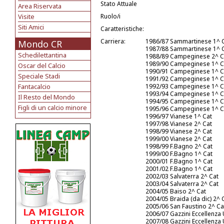
Stato Attuale
Area Riservata
Visite
Ruolo/i
Siti Amici
Caratteristiche:
Carriera:
1986/87 Sammartinese 1^ 
Mondo CR
1987/88 Sammartinese 1^ 
Schedilettantina
1988/89 Campeginese 2^ C
1989/90 Campeginese 1^ C
Oscar del Calcio
1990/91 Campeginese 1^ C
Speciale Stadi
1991/92 Campeginese 1^ C
Fantacalcio
1992/93 Campeginese 1^ C
1993/94 Campeginese 1^ C
Il Resto del Mondo
1994/95 Campeginese 1^ C
Figli di un calcio minore
1995/96 Campeginese 1^ C
1996/97 Vianese 1^ Cat
1997/98 Vianese 2^ Cat
1998/99 Vianese 2^ Cat
1999/00 Vianese 2^ Cat
1998/99 F.Bagno 2^ Cat
1999/00 F.Bagno 1^ Cat
2000/01 F.Bagno 1^ Cat
2001/02 F.Bagno 1^ Cat
2002/03 Salvaterra 2^ Cat
2003/04 Salvaterra 2^ Cat
2004/05 Baiso 2^ Cat
2004/05 Braida (da dic) 2^ 
2005/06 San Faustino 2^ Ca
2006/07 Gazzini Eccellenza
2007/08 Gazzini Eccellenza