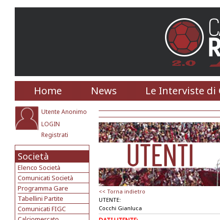
Home
News
Le Interviste di
Utente Anonimo
LOGIN
Registrati
Società
Elenco Società
Comunicati Società
Programma Gare
<< Torna indietro
Tabellini Partite
UTENTE:
Comunicati FIGC
Cocchi Gianluca
Calciomercato