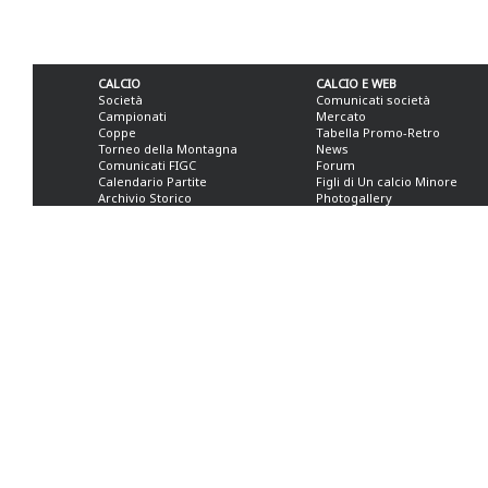
CALCIO
CALCIO E WEB
Società
Comunicati società
Campionati
Mercato
Coppe
Tabella Promo-Retro
Torneo della Montagna
News
Comunicati FIGC
Forum
Calendario Partite
Figli di Un calcio Minore
Archivio Storico
Photogallery