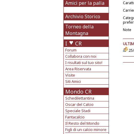
Amici per la palla
Caratt
Carrie
Archivio Storico
Categ
prefer
Torneo della
Note
Montagna
I
CR
ULTIM
Forum
25/
Collabora con noi
I risultati sul tuo sito!
Area Riservata
Visite
Siti Amici
Mondo CR
Schedilettantina
Oscar del Calcio
Speciale Stadi
Fantacalcio
Il Resto del Mondo
Figli di un calcio minore