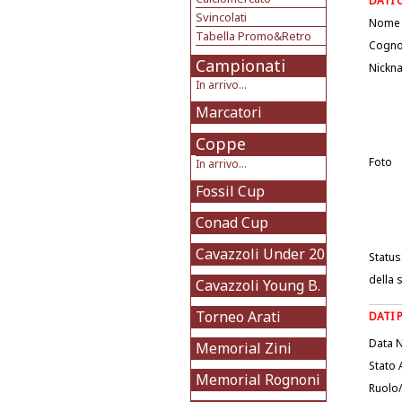
DATI 
Svincolati
Nome
Tabella Promo&Retro
Cogn
Campionati
Nickn
In arrivo...
Marcatori
Coppe
Foto
In arrivo...
Fossil Cup
Conad Cup
Cavazzoli Under 20
Status
della 
Cavazzoli Young B.
Torneo Arati
DATI 
Data N
Memorial Zini
Stato 
Memorial Rognoni
Ruolo/