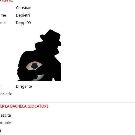
UTENTE:
Christian
ome
Depietri
ame
Deppi99
:
Dirigente
società:
PER LA BACHECA GIOCATORI:
ascita
Attuale
i