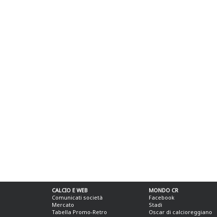
CALCIO E WEB
MONDO CR
Comunicati società
Facebook
Mercato
Stadi
Tabella Promo-Retro
Oscar di calcioreggiano