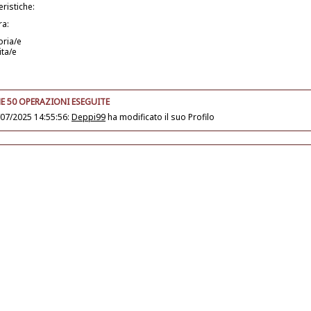
eristiche:
ra:
oria/e
ita/e
E 50 OPERAZIONI ESEGUITE
07/2025 14:55:56:
Deppi99
ha modificato il suo
Profilo