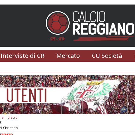
 Interviste di CR
Mercato
CU Società
na indietro
E:
ri Christian