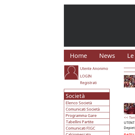
Home
News
Le
Utente Anonimo
LOGIN
Registrati
Società
Elenco Società
Comunicati Società
Programma Gare
<< Tor
Tabellini Partite
UTENT
Comunicati FIGC
Depiet
Calciomercato