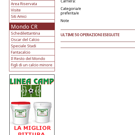
Carriera:
Area Riservata
Categoria/e
Visite
preferita/e
Siti Amici
Note
Mondo CR
Schedilettantina
ULTIME 50 OPERAZIONI ESEGUITE
Oscar del Calcio
Speciale Stadi
Fantacalcio
Il Resto del Mondo
Figli di un calcio minore