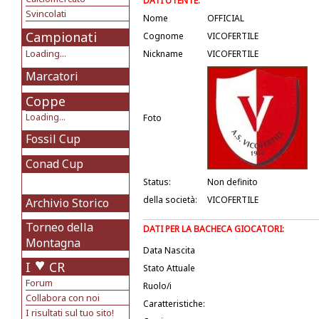
DATI UTENTE:
Svincolati
Nome
OFFICIAL
Campionati
Cognome
VICOFERTILE
Loading...
Nickname
VICOFERTILE
Marcatori
Coppe
Loading...
Foto
Fossil Cup
Conad Cup
Status:
Non definito
della società:
VICOFERTILE
Archivio Storico
Torneo della
DATI PER LA BACHECA GIOCATORI:
Montagna
Data Nascita
I
CR
Stato Attuale
Forum
Ruolo/i
Collabora con noi
Caratteristiche:
I risultati sul tuo sito!