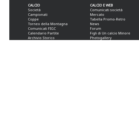
CALCIO
CALCIO E WEB
Società
Comunicati società
Campionati
Mercato
Coppe
Tabella Promo-Retro
Torneo della Montagna
News
Comunicati FIGC
Forum
Calendario Partite
Figli di Un calcio Minore
Archivio Storico
Photogallery