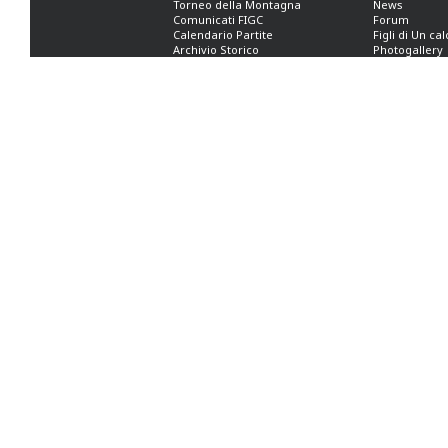
Torneo della Montagna
News
Comunicati FIGC
Forum
Calendario Partite
Figli di Un ca
Archivio Storico
Photogallery