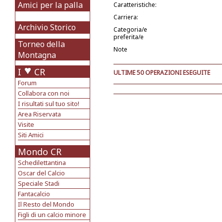
Amici per la palla
Caratteristiche:
Carriera:
Archivio Storico
Categoria/e
preferita/e
Torneo della
Note
Montagna
I
CR
ULTIME 50 OPERAZIONI ESEGUITE
Forum
Collabora con noi
I risultati sul tuo sito!
Area Riservata
Visite
Siti Amici
Mondo CR
Schedilettantina
Oscar del Calcio
Speciale Stadi
Fantacalcio
Il Resto del Mondo
Figli di un calcio minore