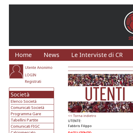
Home
News
Le Interviste di CR
Utente Anonimo
LOGIN
Registrati
Società
Elenco Società
Comunicati Società
Programma Gare
<< Torna indietro
Tabellini Partite
UTENTE:
Comunicati FIGC
Fabbris Filippo
Calciomercato