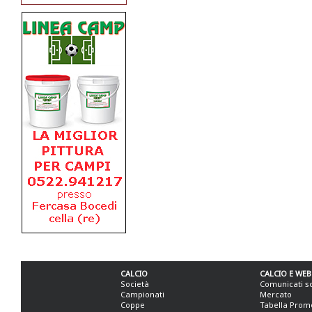
CALCIO
CALCIO E WEB
Società
Comunicati s
Campionati
Mercato
Coppe
Tabella Prom