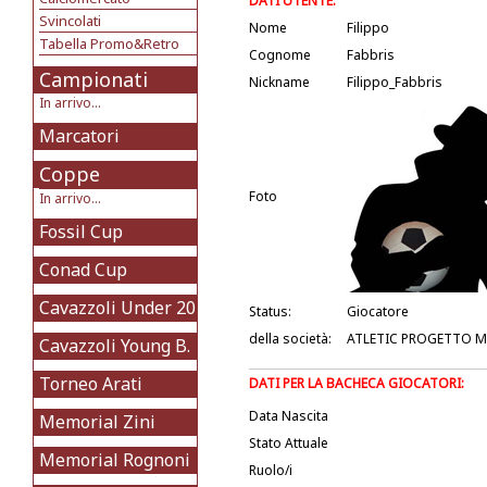
DATI UTENTE:
Svincolati
Nome
Filippo
Tabella Promo&Retro
Cognome
Fabbris
Campionati
Nickname
Filippo_Fabbris
In arrivo...
Marcatori
Coppe
Foto
In arrivo...
Fossil Cup
Conad Cup
Cavazzoli Under 20
Status:
Giocatore
della società:
ATLETIC PROGETTO 
Cavazzoli Young B.
Torneo Arati
DATI PER LA BACHECA GIOCATORI:
Data Nascita
Memorial Zini
Stato Attuale
Memorial Rognoni
Ruolo/i